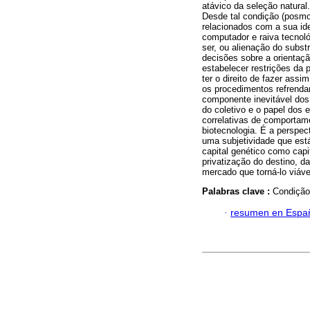
atávico da seleção natural
Desde tal condição (posm
relacionados com a sua ide
computador e raiva tecnol
ser, ou alienação do substr
decisões sobre a orientaçã
estabelecer restrições da 
ter o direito de fazer ass
os procedimentos refrendar
componente inevitável do
do coletivo e o papel dos 
correlativas de comportam
biotecnologia. É a perspec
uma subjetividade que est
capital genético como capi
privatização do destino, da
mercado que torná-lo viáve
Palabras clave :
Condição 
·
resumen en Espa