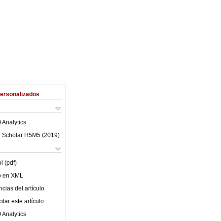
Personalizados
 Analytics
 Scholar H5M5 (
2019
)
l (pdf)
lo en XML
cias del artículo
tar este artículo
 Analytics