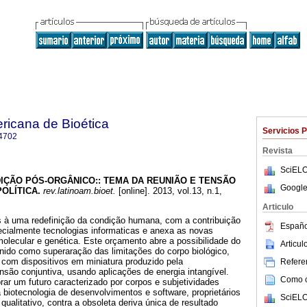
ricana de Bioética
Servicios 
4702
Revista
SciELO
IÇÃO PÓS-ORGÂNICO:
:
TEMA DA REUNIÃO E TENSÃO
Google
POLÍTICA
.
rev.latinoam.bioet.
[online]. 2013, vol.13, n.1,
.
Articulo
 à uma redefinição da condição humana, com a contribuição
Españo
ecialmente tecnologias informaticas e anexa as novas
 molecular e genética. Este orçamento abre a possibilidade do
Articu
nido como superaração das limitações do corpo biológico,
 com dispositivos em miniatura produzido pela
Referen
são conjuntiva, usando aplicações de energia intangível.
Como ci
brar um futuro caracterizado por corpos e subjetividades
biotecnologia de desenvolvimentos e software, proprietários
SciELO
qualitativo, contra a obsoleta deriva única de resultado