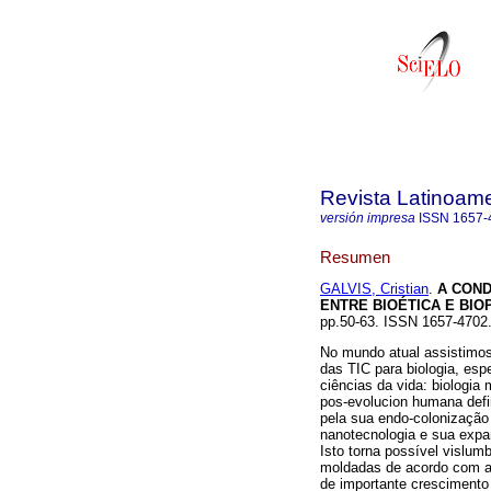
Revista Latinoame
versión impresa
ISSN
1657-
Resumen
GALVIS, Cristian
.
A COND
ENTRE BIOÉTICA E BIO
pp.50-63. ISSN 1657-4702
No mundo atual assistimos
das TIC para biologia, esp
ciências da vida: biologia
pos-evolucion humana defi
pela sua endo-colonização
nanotecnologia e sua expan
Isto torna possível vislum
moldadas de acordo com a 
de importante crescimento 