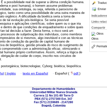
. É a possibilidade real de superar a última condição humana.
Traduc
oderna e post humana), o homem assume problemas
Enviar 
ntidade, sua ontologia, ou seja, referida o paroxismo de
ógico, tanto como uma possibilidade de uma outra maneira de
Indicadore
ato orgânico. A dificuldade da bioética seria a toma de
o de tal evolução pós-biológica. Se seria possível
Links rela
pesquisa e aplicações científicas, sobre quem ou o que iria
im e dentro de que condições de enquadramento e sobre quais
Compartir
ían tal decisão a fazer. Desta forma, o risco será um
Otros
s processos de subjetivação dos indivíduos, como membros
empresários de si mesmos, algo inevitável e con as técnicas
Otros
ento de condução da gestão de capital humano de
tiva de biopolítica, gestão privada do risco do surgimento de
Permali
á comprometido com a administração eficaz, otimizando o
tal humano próprio conformative. Assim, reforça a lógica de
 obrigação de cuidar do corpo, inscrito nos circuitos de
l.
postorgánica; biotecnologias; Cyborg; bioética; biopolítica.
ñol
|
Inglés
·
texto en Español
·
Español (
pdf
)
Departamento de Humanidades
Universidad Militar Nueva Granada
Carrera 11 No 101-80 Torre D
PBX (571) 2757300 Ext. 347
Fax (571) 2159689 - 2147280
Bogotá, Colombia