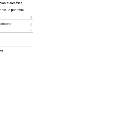
ción automática
articulo por email
s
cionados
nk