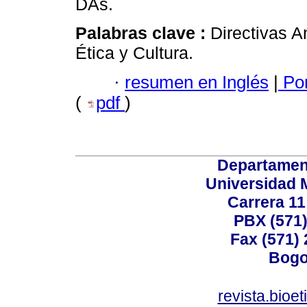
DAs.
Palabras clave :
Directivas A
Ética y Cultura.
·
resumen en Inglés
|
Por
(
pdf
)
Departamen
Universidad 
Carrera 11
PBX (571)
Fax (571)
Bogo
revista.bioe