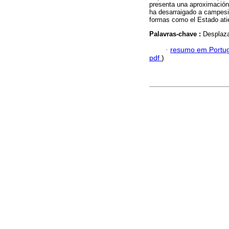
presenta una aproximación
ha desarraigado a campesin
formas como el Estado atie
Palavras-chave :
Desplaza
·
resumo em Portu
pdf
)