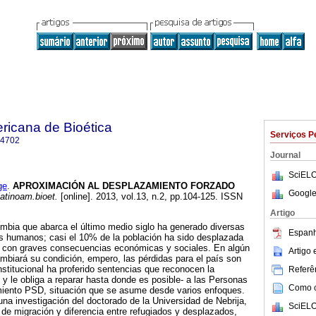
ricana de Bioética
Serviços P
-4702
Journal
SciELO
ge
.
APROXIMACIÓN AL DESPLAZAMIENTO FORZADO
Google
latinoam.bioet.
[online]. 2013, vol.13, n.2, pp.104-125. ISSN
Artigo
lombia que abarca el último medio siglo ha generado diversas
Espanh
os humanos; casi el 10% de la población ha sido desplazada
a con graves consecuencias económicas y sociales. En algún
Artigo
biará su condición, empero, las pérdidas para el país son
nstitucional ha proferido sentencias que reconocen la
Referên
 y le obliga a reparar hasta donde es posible- a las Personas
Como ci
iento PSD, situación que se asume desde varios enfoques.
una investigación del doctorado de la Universidad de Nebrija,
SciELO
 de migración y diferencia entre refugiados y desplazados,