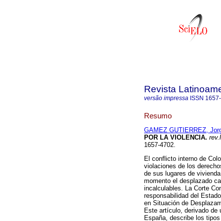
Revista Latinoame
versão impressa
ISSN
1657
Resumo
GAMEZ GUTIERREZ, Jor
POR LA VIOLENCIA
.
rev.
1657-4702.
El conflicto interno de Co
violaciones de los derech
de sus lugares de viviend
momento el desplazado cam
incalculables. La Corte Co
responsabilidad del Estado
en Situación de Desplazam
Este artículo, derivado de 
España, describe los tipos