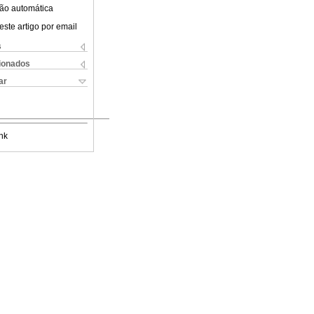
ão automática
este artigo por email
s
cionados
ar
nk