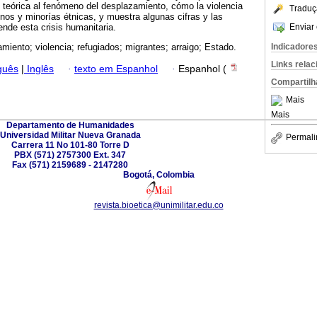
 teórica al fenómeno del desplazamiento, cómo la violencia
Traduç
os y minorías étnicas, y muestra algunas cifras y las
Enviar 
nde esta crisis humanitaria.
Indicadore
miento; violencia; refugiados; migrantes; arraigo; Estado.
Links rela
guês
|
Inglês
·
texto em Espanhol
·
Espanhol (
Compartilh
Mais
Mais
Departamento de Humanidades
Universidad Militar Nueva Granada
Permali
Carrera 11 No 101-80 Torre D
PBX (571) 2757300 Ext. 347
Fax (571) 2159689 - 2147280
Bogotá, Colombia
revista.bioetica@unimilitar.edu.co