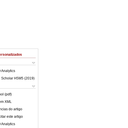
ersonalizados
 Analytics
 Scholar H5M5 (
2019
)
ol (pdf)
 em XML
cias do artigo
tar este artigo
 Analytics