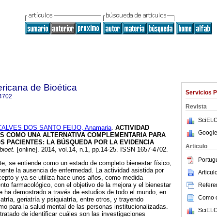
ricana de Bioética
Servicios 
4702
Revista
SciELO
ALVES DOS SANTO FEIJO, Anamaria
.
ACTIVIDAD
Google
ES COMO UNA ALTERNATIVA COMPLEMENTARIA PARA
OS PACIENTES
:
LA BÚSQUEDA POR LA EVIDENCIA
Articulo
bioet.
[online]. 2014, vol.14, n.1, pp.14-25. ISSN 1657-4702.
Portug
, se entiende como un estado de completo bienestar físico,
mente la ausencia de enfermedad. La actividad asistida por
Articu
epto y ya se utiliza hace unos años, como medida
nto farmacológico, con el objetivo de la mejora y el bienestar
Referen
se ha demostrado a través de estudios de todo el mundo, en
Como ci
tría, geriatría y psiquiatría, entre otros, y trayendo
omo para la salud mental de las personas institucionalizadas.
SciELO
ratado de identificar cuáles son las investigaciones