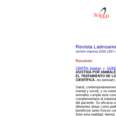
Revista Latinoame
versión impresa
ISSN
1657-
Resumen
CRIPPA, Anelise
y
GONC
ASISTIDA POR ANIMAL
EL TRATAMIENTO DE L
CIENTÍFICA
.
rev.latinoam.
Salud, contemporáneamente
mental y social, y no sola
animales cumple este conc
complementaria al tratamie
del paciente. Su eficacia 
diferentes áreas como pedia
beneficios tanto físicos c
Ante esta realidad, hemos t