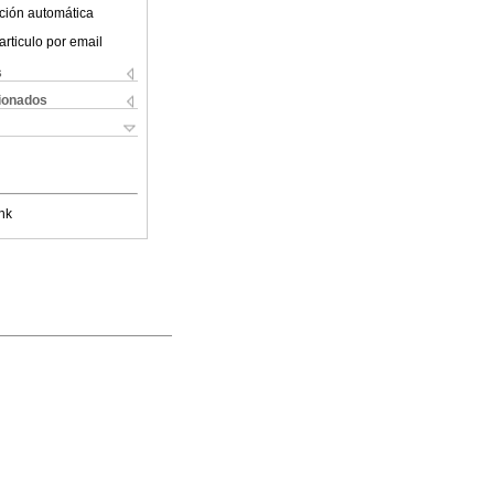
ción automática
articulo por email
s
cionados
nk