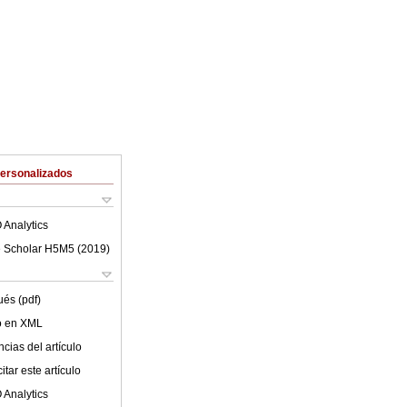
Personalizados
 Analytics
 Scholar H5M5 (
2019
)
ués (pdf)
lo en XML
cias del artículo
tar este artículo
 Analytics