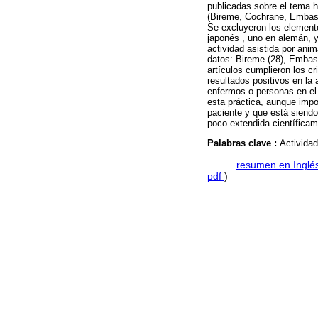
publicadas sobre el tema h
(Bireme, Cochrane, Embase,
Se excluyeron los element
japonés , uno en alemán, y
actividad asistida por ani
datos: Bireme (28), Embase
artículos cumplieron los cr
resultados positivos en la 
enfermos o personas en el
esta práctica, aunque impo
paciente y que está siend
poco extendida científicam
Palabras clave :
Actividad
·
resumen en Inglé
pdf
)