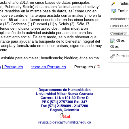
asta el año 2013, en cinco bases de datos principales
Traduc
 Pubmed y Scielo) de la palabra "animal-assisted activity".
Enviar 
os repetidos en la misma base de datos, así como uno en
 que se centró en la terapia asistida con animales y no en la
Indicadore
males. 55 artículos fueron encontrados en las cinco bases de
 (13) Cochrane (1) Pubmed (11) y Scielo (2). Sólo 17
Links rela
iterios de inclusión preestablecidos. Todos mostraron
aplicación de la actividad asistida por animales para los
Compartir
 aislamiento social. De este modo, se puede observar que
Otros
rtante para ayudar a la búsqueda de lo bienestar integral del
o acepta y formalizado en muchos países, sigue estando muy
Otros
ente.
Permali
 asistida para animales; beneficencia; bioética; ética animal.
s
|
Portugués
·
texto en Portugués
·
Portugués (
Departamento de Humanidades
Universidad Militar Nueva Granada
Carrera 11 No 101-80 Torre D
PBX (571) 2757300 Ext. 347
Fax (571) 2159689 - 2147280
Bogotá, Colombia
revista.bioetica@unimilitar.edu.co