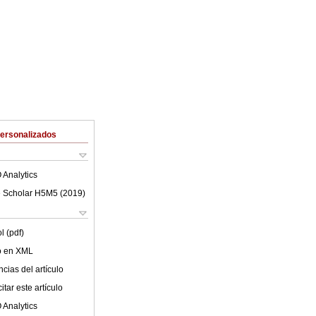
Personalizados
 Analytics
 Scholar H5M5 (
2019
)
l (pdf)
lo en XML
cias del artículo
tar este artículo
 Analytics