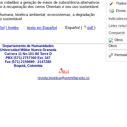
os cidadãos a geração de meios de subsistência alternativos
Traduc
o à recuperação dos cerros Orientais e seu uso sustentável.
Enviar 
 humana; bioética ambiental; ecossistemas; a degradação
Indicadore
o sustentável.
Links rela
ñol
|
Inglés
·
texto en Español
·
Español (
pdf
)
Compartir
Otros
Departamento de Humanidades
Otros
Universidad Militar Nueva Granada
Carrera 11 No 101-80 Torre D
Permali
PBX (571) 2757300 Ext. 347
Fax (571) 2159689 - 2147280
Bogotá, Colombia
revista.bioetica@unimilitar.edu.co