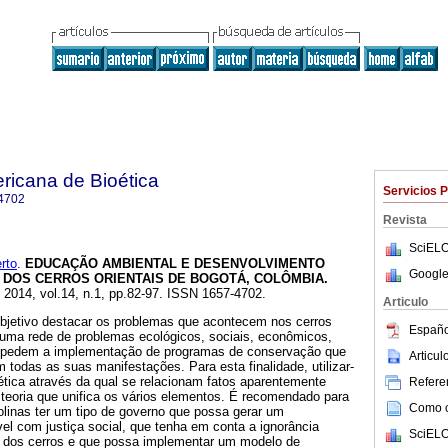
ricana de Bioética
Servicios 
4702
Revista
SciELO
rto
.
EDUCAÇÃO AMBIENTAL E DESENVOLVIMENTO
Google
 DOS CERROS ORIENTAIS DE BOGOTÁ, COLÔMBIA
.
. 2014, vol.14, n.1, pp.82-97. ISSN 1657-4702.
Articulo
bjetivo destacar os problemas que acontecem nos cerros
Españo
uma rede de problemas ecológicos, sociais, econômicos,
 impedem a implementação de programas de conservação que
Articu
m todas as suas manifestações. Para esta finalidade, utilizar-
ética através da qual se relacionam fatos aparentemente
Referen
 teoria que unifica os vários elementos. É recomendado para
Como ci
linas ter um tipo de governo que possa gerar um
el com justiça social, que tenha em conta a ignorância
SciELO
al dos cerros e que possa implementar um modelo de