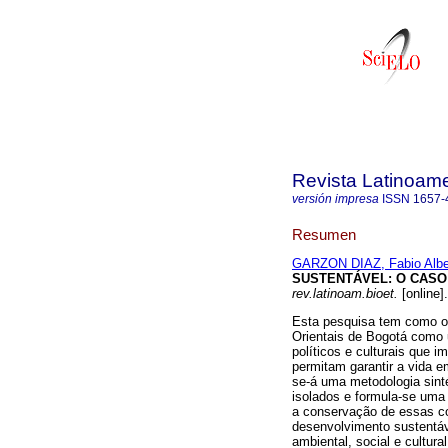
Revista Latinoame
versión impresa
ISSN
1657-
Resumen
GARZON DIAZ, Fabio Albe
SUSTENTÁVEL
:
O CASO
rev.latinoam.bioet.
[online]
Esta pesquisa tem como o
Orientais de Bogotá como 
políticos e culturais que
permitam garantir a vida e
se-á uma metodologia sint
isolados e formula-se uma
a conservação de essas co
desenvolvimento sustentáv
ambiental, social e cultur