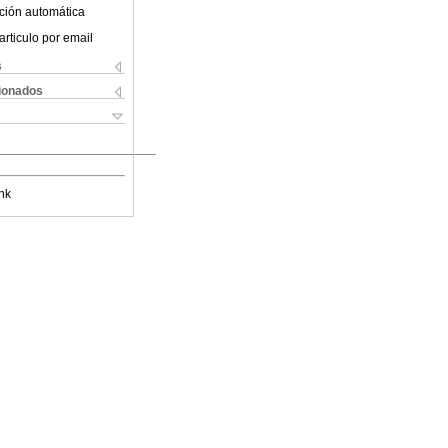
ción automática
articulo por email
s
cionados
nk