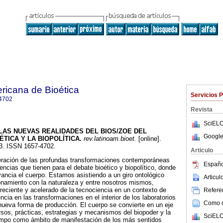
ricana de Bioética
Servicios 
4702
Revista
SciELO
LAS NUEVAS REALIDADES DEL BIOS/ZOE DEL
Google
ÉTICA Y LA BIOPOLÍTICA
.
rev.latinoam.bioet.
[online].
13. ISSN 1657-4702.
Articulo
deración de las profundas transformaciones contemporáneas
Españo
encias que tienen para el debate bioético y biopolítico, donde
vancia el cuerpo. Estamos asistiendo a un giro ontológico
Articu
onamiento con la naturaleza y entre nosotros mismos,
creciente y acelerado de la tecnociencia en un contexto de
Referen
ncia en las transformaciones en el interior de los laboratorios
Como ci
nueva forma de producción. El cuerpo se convierte en un eje
rsos, prácticas, estrategias y mecanismos del biopoder y la
SciELO
empo como ámbito de manifestación de los más sentidos