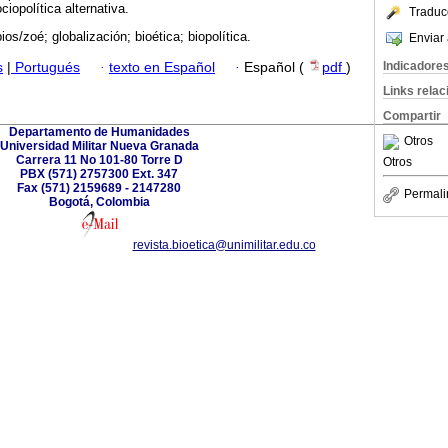
ciopolítica alternativa.
Traduc
ios/zoé; globalización; bioética; biopolítica.
Enviar 
Indicadore
s
|
Portugués
·
texto en Español
·
Español (
pdf
)
Links rela
Compartir
Departamento de Humanidades
Otros
Universidad Militar Nueva Granada
Carrera 11 No 101-80 Torre D
Otros
PBX (571) 2757300 Ext. 347
Fax (571) 2159689 - 2147280
Permali
Bogotá, Colombia
revista.bioetica@unimilitar.edu.co