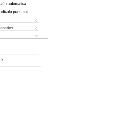
ción automática
articulo por email
s
cionados
nk