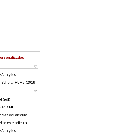
Personalizados
 Analytics
 Scholar H5M5 (
2019
)
l (pdf)
lo en XML
cias del artículo
tar este artículo
 Analytics