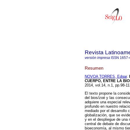
Revista Latinoame
versión impresa
ISSN
1657-
Resumen
NOVOA TORRES, Edgar
.
CUERPO, ENTRE LA BIO
2014, vol.14, n.1, pp.98-1
El texto propone la consi
del bios/zoé y las consecu
adquiere una especial rele
profundo en nuestro relaci
mediado por el desarrollo 
globalización, que se evide
y en el despliegue de una 
central de debate de discu
bioeconomía, al mismo ti