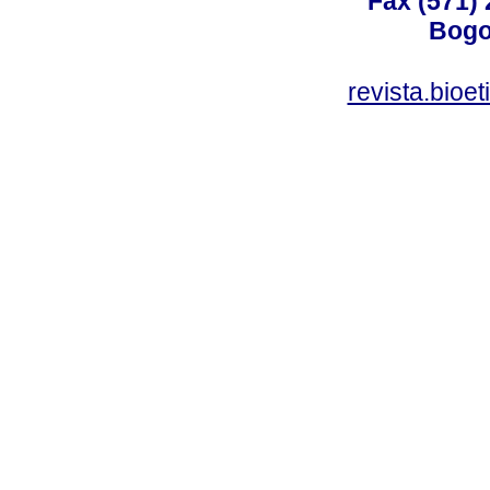
Fax (571)
Bogo
revista.bioe