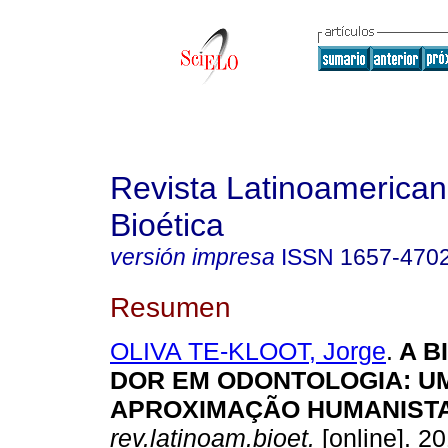
Revista Latinoamerica
Bioética
versión impresa
ISSN
1657-470
Resumen
OLIVA TE-KLOOT, Jorge
.
A B
DOR EM ODONTOLOGIA
:
U
APROXIMAÇÃO HUMANIST
rev.latinoam.bioet.
[online]. 20