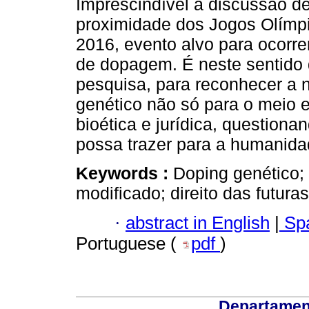
Imprescindível à discussão de
proximidade dos Jogos Olímpi
2016, evento alvo para ocorr
de dopagem. É neste sentido q
pesquisa, para reconhecer a 
genético não só para o meio 
bioética e jurídica, questiona
possa trazer para a humanida
Keywords :
Doping genético; 
modificado; direito das futura
·
abstract in English
|
Spa
Portuguese (
pdf
)
Departamen