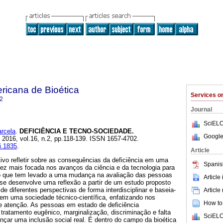
ricana de Bioética
Services 
2
Journal
SciELO
rcela
.
DEFICIÊNCIA E TECNO-SOCIEDADE
.
Google
. 2016, vol.16, n.2, pp.118-139. ISSN 1657-4702.
bi.1835
.
Article
ivo refletir sobre as consequências da deficiência em uma
Spanis
ez mais focada nos avanços da ciência e da tecnologia para
 o que tem levado a uma mudança na avaliação das pessoas
Article
 se desenvolve uma reflexão a partir de um estudo proposto
r de diferentes perspectivas de forma interdisciplinar e baseia-
Article
 em uma sociedade técnico-científica, enfatizando nos
How to 
 atenção. As pessoas em estado de deficiência
 tratamento eugênico, marginalização, discriminação e falta
SciELO
nçar uma inclusão social real. É dentro do campo da bioética