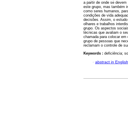
a partir de onde se devem 
este grupo, mas também in
como seres humanos, para
condições de vida adequada
decisões. Assim, o estudo
olhares e trabalhos interdi
grupo. Os aspectos sociais
técnicas que avaliam o seu
chamada para colocar em c
grupo de pessoas que nece
reclamam o controle de sua
Keywords :
deficiência; s
·
abstract in Englis