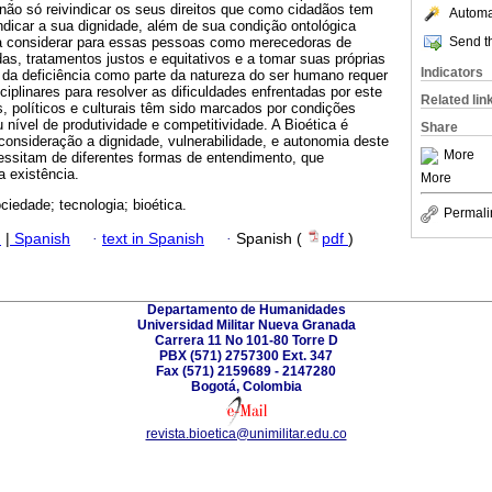
não só reivindicar os seus direitos que como cidadãos tem
Automat
dicar a sua dignidade, além de sua condição ontológica
Send th
 considerar para essas pessoas como merecedoras de
s, tratamentos justos e equitativos e a tomar suas próprias
Indicators
 da deficiência como parte da natureza do ser humano requer
sciplinares para resolver as dificuldades enfrentadas por este
Related lin
, políticos e culturais têm sido marcados por condições
 nível de produtividade e competitividade. A Bioética é
Share
onsideração a dignidade, vulnerabilidade, e autonomia deste
More
ssitam de diferentes formas de entendimento, que
 existência.
More
ociedade; tecnologia; bioética.
Permali
h
|
Spanish
·
text in Spanish
·
Spanish (
pdf
)
Departamento de Humanidades
Universidad Militar Nueva Granada
Carrera 11 No 101-80 Torre D
PBX (571) 2757300 Ext. 347
Fax (571) 2159689 - 2147280
Bogotá, Colombia
revista.bioetica@unimilitar.edu.co