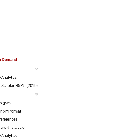
on Demand
 Analytics
 Scholar H5M5 (
2019
)
h (pdf)
 in xml format
 references
cite this article
 Analytics