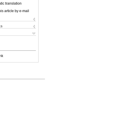
ic translation
is article by e-mail
ks
nk