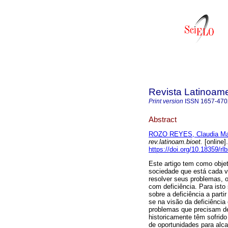
Revista Latinoame
Print version
ISSN
1657-470
Abstract
ROZO REYES, Claudia Ma
rev.latinoam.bioet.
[online]
https://doi.org/10.18359/rl
Este artigo tem como objet
sociedade que está cada v
resolver seus problemas,
com deficiência. Para isto
sobre a deficiência a parti
se na visão da deficiência
problemas que precisam de
historicamente têm sofrido
de oportunidades para alca