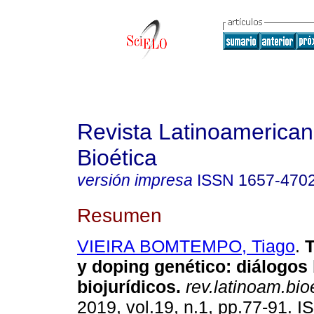
Revista Latinoamerica
Bioética
versión impresa
ISSN
1657-470
Resumen
VIEIRA BOMTEMPO, Tiago
.
T
y doping genético: diálogos 
biojurídicos.
rev.latinoam.bioe
2019, vol.19, n.1, pp.77-91. 