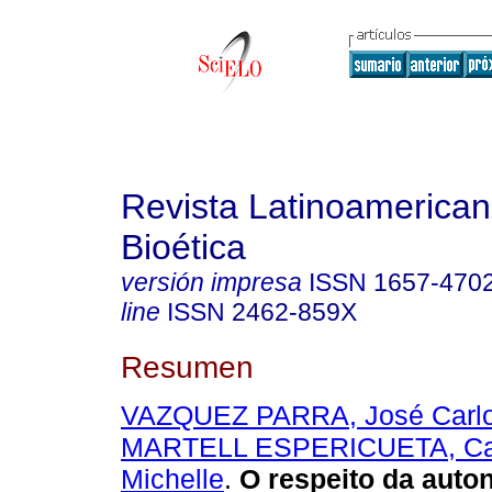
Revista Latinoamerica
Bioética
versión impresa
ISSN
1657-470
line
ISSN
2462-859X
Resumen
VAZQUEZ PARRA, José Carl
MARTELL ESPERICUETA, Ca
Michelle
.
O respeito da aut