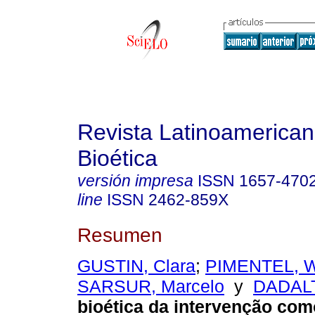
Revista Latinoamerica
Bioética
versión impresa
ISSN
1657-470
line
ISSN
2462-859X
Resumen
GUSTIN, Clara
;
PIMENTEL, Wi
SARSUR, Marcelo
y
DADALT
bioética da intervenção com