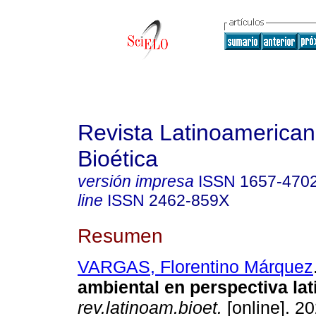
Revista Latinoamerica
Bioética
versión impresa
ISSN
1657-470
line
ISSN
2462-859X
Resumen
VARGAS, Florentino Márquez
ambiental en perspectiva la
rev.latinoam.bioet.
[online]. 20