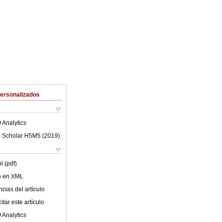
Personalizados
 Analytics
 Scholar H5M5 (
2019
)
l (pdf)
lo en XML
cias del artículo
tar este artículo
 Analytics