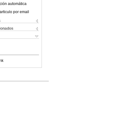
ción automática
articulo por email
s
cionados
nk