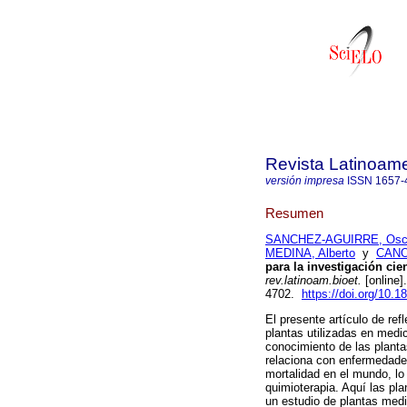
Revista Latinoame
versión impresa
ISSN
1657-
Resumen
SANCHEZ-AGUIRRE, Osca
MEDINA, Alberto
y
CANO-
para la investigación cie
rev.latinoam.bioet.
[online]
4702.
https://doi.org/10.1
El presente artículo de ref
plantas utilizadas en medic
conocimiento de las plant
relaciona con enfermedade
mortalidad en el mundo, l
quimioterapia. Aquí las pla
un estudio de plantas medi