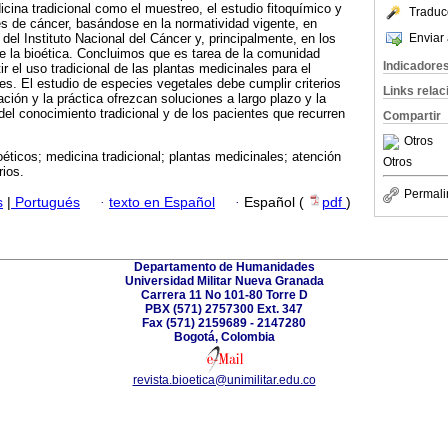
cina tradicional como el muestreo, el estudio fitoquímico y
Traduc
res de cáncer, basándose en la normatividad vigente, en
Enviar 
del Instituto Nacional del Cáncer y, principalmente, en los
de la bioética. Concluimos que es tarea de la comunidad
Indicadore
ir el uso tradicional de las plantas medicinales para el
s. El estudio de especies vegetales debe cumplir criterios
Links rela
gación y la práctica ofrezcan soluciones a largo plazo y la
del conocimiento tradicional y de los pacientes que recurren
Compartir
Otros
éticos; medicina tradicional; plantas medicinales; atención
Otros
rios.
Permali
s
|
Portugués
·
texto en Español
·
Español (
pdf
)
Departamento de Humanidades
Universidad Militar Nueva Granada
Carrera 11 No 101-80 Torre D
PBX (571) 2757300 Ext. 347
Fax (571) 2159689 - 2147280
Bogotá, Colombia
revista.bioetica@unimilitar.edu.co