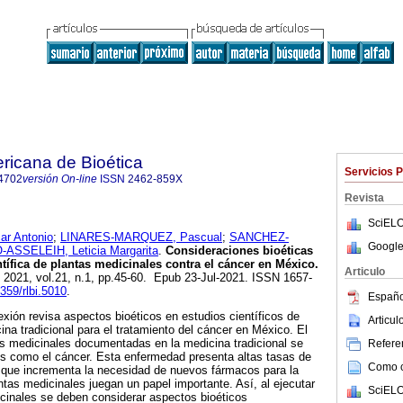
ricana de Bioética
Servicios 
4702
versión On-line
ISSN
2462-859X
Revista
SciELO
r Antonio
;
LINARES-MARQUEZ, Pascual
;
SANCHEZ-
Google
ASSELEIH, Leticia Margarita
.
Consideraciones bioéticas
ntífica de plantas medicinales contra el cáncer en México.
Articulo
. 2021, vol.21, n.1, pp.45-60. Epub 23-Jul-2021. ISSN 1657-
8359/rlbi.5010
.
Españo
lexión revisa aspectos bioéticos en estudios científicos de
Articu
ina tradicional para el tratamiento del cáncer en México. El
as medicinales documentadas en la medicina tradicional se
Referen
s como el cáncer. Esta enfermedad presenta altas tasas de
Como ci
o que incrementa la necesidad de nuevos fármacos para la
ntas medicinales juegan un papel importante. Así, al ejecutar
SciELO
cinales se deben considerar aspectos bioéticos