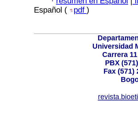
·
resumen en Español
|
I
Español (
pdf
)
Departamen
Universidad 
Carrera 11
PBX (571)
Fax (571)
Bogo
revista.bioe