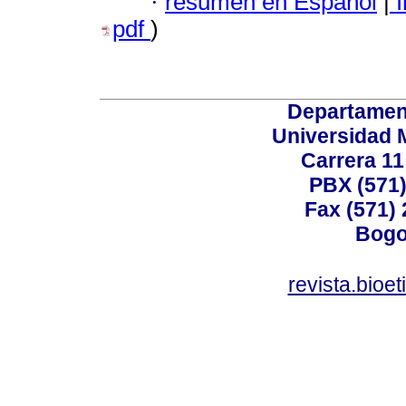
·
resumen en Español
|
I
pdf
)
Departamen
Universidad 
Carrera 11
PBX (571)
Fax (571)
Bogo
revista.bioe