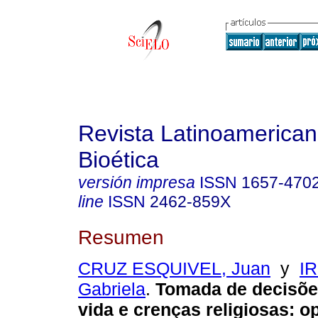
Revista Latinoamerica
Bioética
versión impresa
ISSN
1657-470
line
ISSN
2462-859X
Resumen
CRUZ ESQUIVEL, Juan
y
I
Gabriela
.
Tomada de decisões
vida e crenças religiosas: o