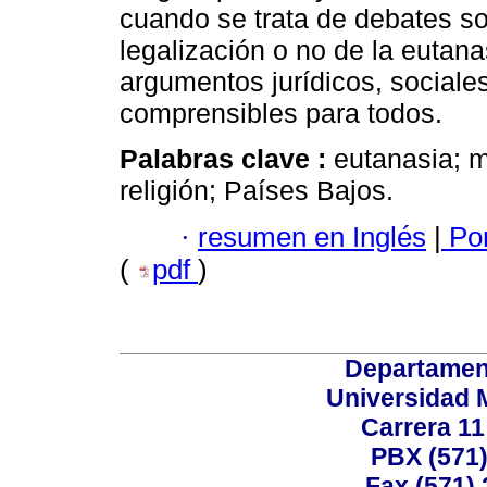
cuando se trata de debates s
legalización o no de la eutan
argumentos jurídicos, sociale
comprensibles para todos.
Palabras clave :
eutanasia; mu
religión; Países Bajos.
·
resumen en Inglés
|
Por
(
pdf
)
Departamen
Universidad 
Carrera 11
PBX (571)
Fax (571)