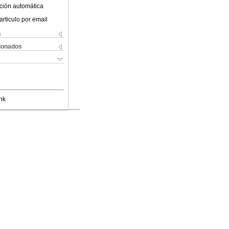
ción automática
articulo por email
s
cionados
nk