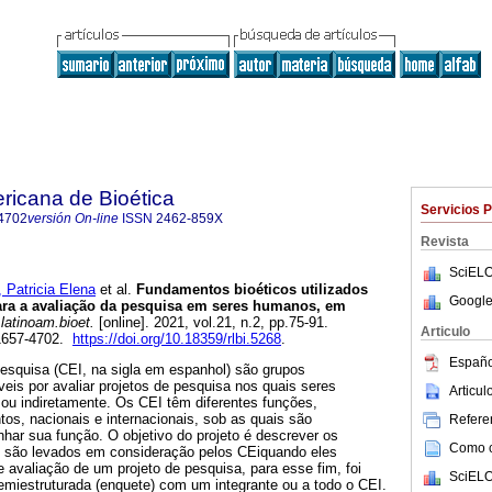
ricana de Bioética
Servicios 
4702
versión On-line
ISSN
2462-859X
Revista
SciELO
atricia Elena
et al.
Fundamentos bioéticos utilizados
Google
para a avaliação da pesquisa em seres humanos, em
latinoam.bioet.
[online]. 2021, vol.21, n.2, pp.75-91.
Articulo
1657-4702.
https://doi.org/10.18359/rlbi.5268
.
Españo
squisa (CEI, na sigla em espanhol) são grupos
veis por avaliar projetos de pesquisa nos quais seres
Articu
 ou indiretamente. Os CEI têm diferentes funções,
os, nacionais e internacionais, sob as quais são
Referen
ar sua função. O objetivo do projeto é descrever os
Como ci
e são levados em consideração pelos CEiquando eles
e avaliação de um projeto de pesquisa, para esse fim, foi
SciELO
emiestruturada (enquete) com um integrante ou a todo o CEI.