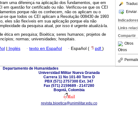
stram uma diferença na aplicação dos fundamentos, que em
Traduc
I em questão for certificado ou não. Verificou-se que os CEI
Enviar 
amentos porque não os conhecem, não os aplicam ou o
ui-se que todos os CEI aplicam a Resolução 008430 de 1993
Indicadore
to, eles são flexíveis em sua aplicação porque ela não
mplexidade da pesquisa atual, por isso é urgente atualizá-la.
Links rela
de ética em pesquisa; Bioética; seres humanos; projetos de
Compartir
ncípios; normas; universidades; hospitais.
Otros
ñol
|
Inglés
·
texto en Español
·
Español (
pdf
)
Otros
Permali
Departamento de Humanidades
Universidad Militar Nueva Granada
Carrera 11 No 101-80 Torre D
PBX (571) 2757300 Ext. 347
Fax (571) 2159689 - 2147280
Bogotá, Colombia
revista.bioetica@unimilitar.edu.co