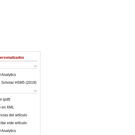
Personalizados
 Analytics
 Scholar H5M5 (
2019
)
l (pdf)
lo en XML
cias del artículo
tar este artículo
 Analytics