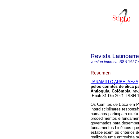
Revista Latinoame
versión impresa
ISSN
1657-
Resumen
JARAMILLO ARBELAEZA, P
pelos comitês de ética 
Antioquia, Colômbia.
rev.
Epub 31-Dic-2021. ISSN 
Os Comitês de Ética em Pe
interdisciplinares responsá
humanos participam direta
procedimentos e fundament
governados para desempenh
fundamentos bioéticos qu
estabelecem os critérios d
realizada uma entrevista s