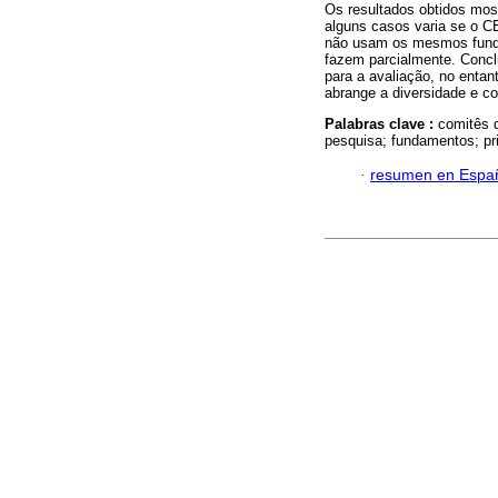
Os resultados obtidos mo
alguns casos varia se o CE
não usam os mesmos fund
fazem parcialmente. Concl
para a avaliação, no entan
abrange a diversidade e co
Palabras clave :
comitês 
pesquisa; fundamentos; pri
·
resumen en Espa