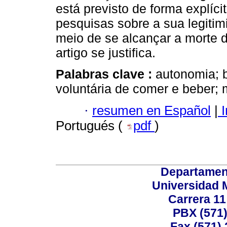
está previsto de forma explíci
pesquisas sobre a sua legiti
meio de se alcançar a morte d
artigo se justifica.
Palabras clave :
autonomia; b
voluntária de comer e beber; 
·
resumen en Español
|
I
Portugués (
pdf
)
Departamen
Universidad 
Carrera 11
PBX (571)
Fax (571)