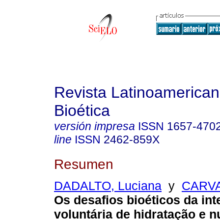
Revista Latinoamerica
Bioética
versión impresa
ISSN
1657-470
line
ISSN
2462-859X
Resumen
DADALTO, Luciana
y
CARVA
Os desafios bioéticos da in
voluntária de hidratação e n