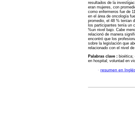
resultados de la investiga
eran mujeres, con promedi
como enfermeros fue de 11.
en el área de oncología fu
promedio, el 48 % tenían d
los participantes tenía un
%un nivel bajo. Cabe menci
relacionó de manera signif
encontró que los profesio
sobre la legislación que a
relacionado con el nivel de
Palabras clave :
bioética;
en hospital; voluntad en vi
·
resumen en Inglé