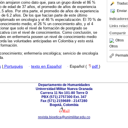
ción arrojaron como dato que, para un grupo donde el 86 %
Traduc
o de edad de 37 años, el promedio de años de experiencia
Enviar 
5 años. Por otra parte, el promedio de años de experiencia
e de 6.2 años. De los que hacían parte de este último
Indicadore
iplomado en oncología y el 46 % especialización. El 70 % de
 conocimiento medio, el 26 % un conocimiento alto, y el 4
Links rela
onar que solo el nivel de formación de postgrado se
icativa con el nivel de conocimientos. Como conclusión, se
Compartir
nales en enfermería poseen un nivel de conocimiento medio
Otros
borda las voluntades anticipadas en Colombia y esto está
 formación.
Otros
 conocimiento; enfermería oncológica; servicio de oncología
Permali
da.
s
|
Portugués
·
texto en Español
·
Español (
pdf
)
Departamento de Humanidades
Universidad Militar Nueva Granada
Carrera 11 No 101-80 Torre D
PBX (571) 2757300 Ext. 347
Fax (571) 2159689 - 2147280
Bogotá, Colombia
revista.bioetica@unimilitar.edu.co