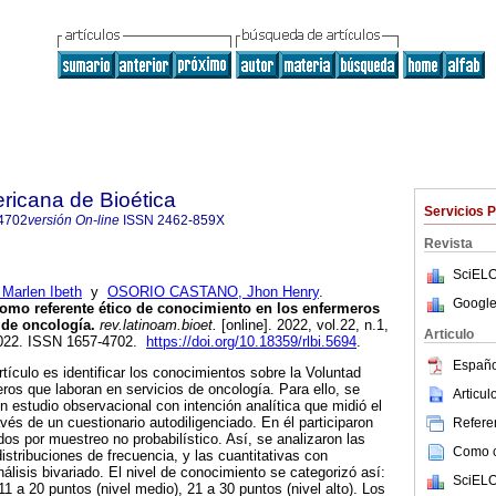
ricana de Bioética
Servicios 
4702
versión On-line
ISSN
2462-859X
Revista
SciELO
arlen Ibeth
y
OSORIO CASTANO, Jhon Henry
.
Google
omo referente ético de conocimiento en los enfermeros
 de oncología.
rev.latinoam.bioet.
[online]. 2022, vol.22, n.1,
Articulo
2022. ISSN 1657-4702.
https://doi.org/10.18359/rlbi.5694
.
Españo
rtículo es identificar los conocimientos sobre la Voluntad
ros que laboran en servicios de oncología. Para ello, se
Articu
n estudio observacional con intención analítica que midió el
vés de un cuestionario autodiligenciado. En él participaron
Referen
os por muestreo no probabilístico. Así, se analizaron las
Como ci
distribuciones de frecuencia, y las cuantitativas con
nálisis bivariado. El nivel de conocimiento se categorizó así:
SciELO
 11 a 20 puntos (nivel medio), 21 a 30 puntos (nivel alto). Los