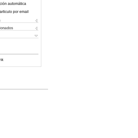
ción automática
articulo por email
s
cionados
nk