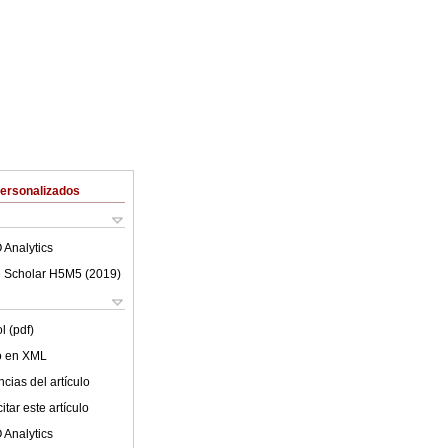
Personalizados
 Analytics
 Scholar H5M5 (
2019
)
l (pdf)
lo en XML
cias del artículo
tar este artículo
 Analytics