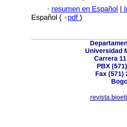
·
resumen en Español
|
I
Español (
pdf
)
Departamen
Universidad 
Carrera 11
PBX (571)
Fax (571)
Bogo
revista.bioe