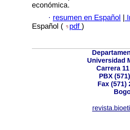
económica.
·
resumen en Español
|
I
Español (
pdf
)
Departamen
Universidad 
Carrera 11
PBX (571)
Fax (571)
Bogo
revista.bioe