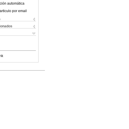
ción automática
articulo por email
s
cionados
nk