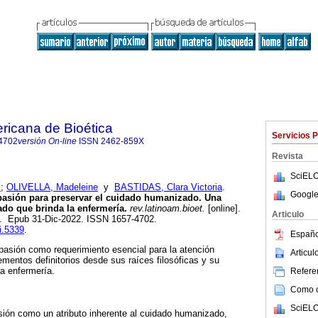
ricana de Bioética
Servicios 
4702
versión On-line
ISSN
2462-859X
Revista
SciELO
l
;
OLIVELLA, Madeleine
y
BASTIDAS, Clara Victoria
.
Google
asión para preservar el cuidado humanizado. Una
ado que brinda la enfermería.
rev.latinoam.bioet.
[online].
Articulo
49. Epub 31-Dic-2022. ISSN 1657-4702.
bi.5339
.
Españo
mpasión como requerimiento esencial para la atención
Articu
entos definitorios desde sus raíces filosóficas y su
la enfermería.
Referen
Como ci
SciELO
sión como un atributo inherente al cuidado humanizado,