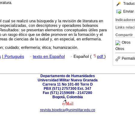
eratura.
Traduc
Enviar 
Indicadore
el cual se realizó una búsqueda y la revisión de literatura en
 especializadas, con descriptores y operadores boleanos
Links rela
Resultados: se presentan elementos conceptuales útiles para
 un rasgo ético que se debe promover en la formación y el
Compartir
reas de ciencias de la salud y, en especial, en enfermería.
Otros
n; cuidado; enfermería; ética; humanización.
Otros
s
|
Portugués
·
texto en Español
·
Español (
pdf
)
Permali
Departamento de Humanidades
Universidad Militar Nueva Granada
Carrera 11 No 101-80 Torre D
PBX (571) 2757300 Ext. 347
Fax (571) 2159689 - 2147280
Bogotá, Colombia
revista.bioetica@unimilitar.edu.co