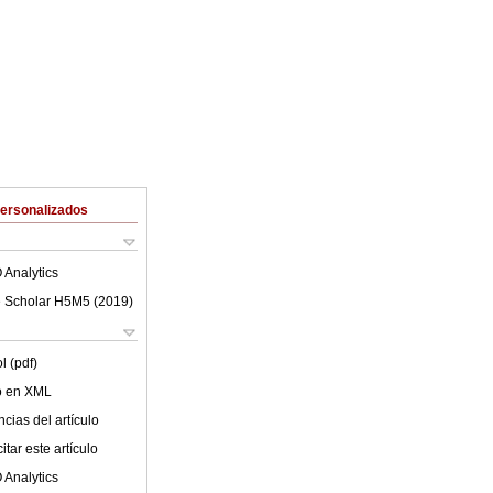
Personalizados
 Analytics
 Scholar H5M5 (
2019
)
l (pdf)
lo en XML
cias del artículo
tar este artículo
 Analytics