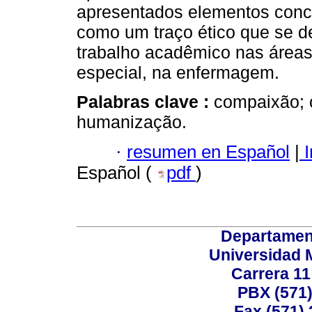
apresentados elementos conce
como um traço ético que se 
trabalho acadêmico nas áreas
especial, na enfermagem.
Palabras clave :
compaixão; 
humanização.
·
resumen en Español
|
I
Español (
pdf
)
Departamen
Universidad 
Carrera 11
PBX (571)
Fax (571)