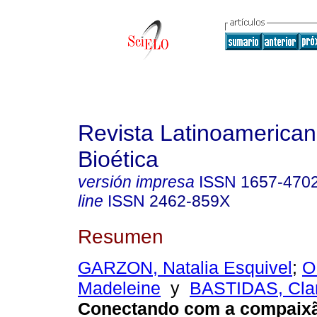
Revista Latinoamerica
Bioética
versión impresa
ISSN
1657-470
line
ISSN
2462-859X
Resumen
GARZON, Natalia Esquivel
;
O
Madeleine
y
BASTIDAS, Clar
Conectando com a compaixã