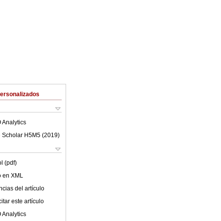
Personalizados
 Analytics
 Scholar H5M5 (
2019
)
l (pdf)
lo en XML
cias del artículo
tar este artículo
 Analytics