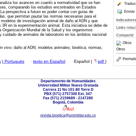
ón analiza los avances en cuanto a normatividad que se han
Traduc
íses, comparando los estudios encontrados en Estados
Enviar 
La perspectiva a futuro es poder contar con guías de
as, que permitan pautar las normas necesarias para el
Indicadore
s modelos de investigación animal de daño al ADN y que
s 3R en la experimentación animal. Esta iniciativa se debe de
Links rela
 la Organización Mundial de la Salud y los organismos
 cuidado de animales de laboratorio en los ámbitos nacional
Compartir
Otros
in vivo
; daño al ADN; modelos animales; bioética; normas;
Otros
Permali
s
|
Portugués
·
texto en Español
·
Español (
pdf
)
Departamento de Humanidades
Universidad Militar Nueva Granada
Carrera 11 No 101-80 Torre D
PBX (571) 2757300 Ext. 347
Fax (571) 2159689 - 2147280
Bogotá, Colombia
revista.bioetica@unimilitar.edu.co