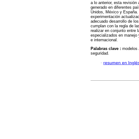
a lo anterior, esta revisi
generado en diferentes pa
Unidos, México y España. 
experimentación actualizad
adecuado desarrollo de lo
cumplan con la regla de la
realizar en conjunto entre
especializados en manejo y
e internacional.
Palabras clave :
modelos
seguridad.
·
resumen en Inglé