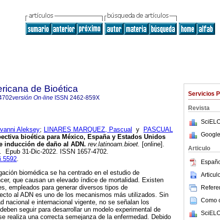
ricana de Bioética
Servicios 
4702
versión On-line
ISSN
2462-859X
Revista
SciELO
anni Aleksey
;
LINARES MARQUEZ, Pascual
y
PASCUAL
Google
ectiva bioética para México, España y Estados Unidos
 inducción de daño al ADN
.
rev.latinoam.bioet.
[online].
Articulo
64. Epub 31-Dic-2022. ISSN 1657-4702.
bi.5592
.
Españo
tigación biomédica se ha centrado en el estudio de
Articu
er, que causan un elevado índice de mortalidad. Existen
es, empleados para generar diversos tipos de
Referen
irecto al ADN es uno de los mecanismos más utilizados. Sin
Como ci
d nacional e internacional vigente, no se señalan los
deben seguir para desarrollar un modelo experimental de
SciELO
e realiza una correcta semejanza de la enfermedad. Debido