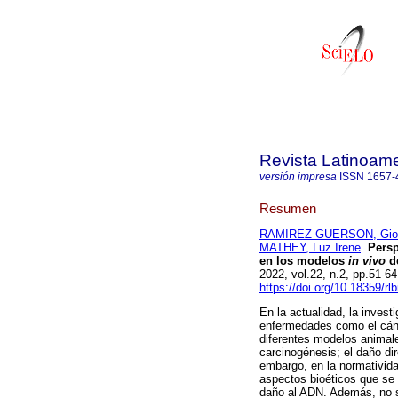
Revista Latinoame
versión impresa
ISSN
1657-
Resumen
RAMIREZ GUERSON, Giov
MATHEY, Luz Irene
.
Persp
en los modelos
in vivo
de
2022, vol.22, n.2, pp.51-
https://doi.org/10.18359/rl
En la actualidad, la inves
enfermedades como el cánc
diferentes modelos animal
carcinogénesis; el daño d
embargo, en la normativida
aspectos bioéticos que se 
daño al ADN. Además, no s