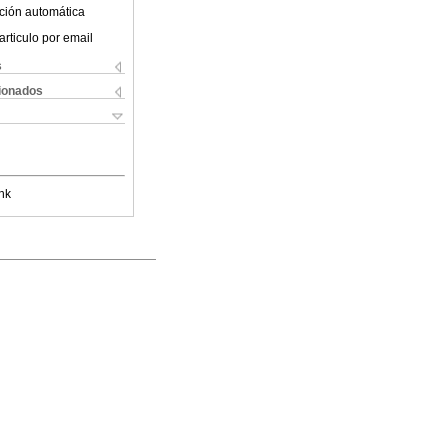
ción automática
articulo por email
s
cionados
nk