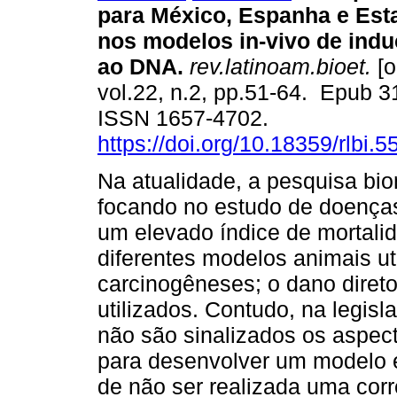
para México, Espanha e Est
nos modelos in-vivo de ind
ao DNA.
rev.latinoam.bioet.
[o
vol.22, n.2, pp.51-64. Epub 3
ISSN 1657-4702.
https://doi.org/10.18359/rlbi.5
Na atualidade, a pesquisa bi
focando no estudo de doenç
um elevado índice de mortali
diferentes modelos animais uti
carcinogêneses; o dano dire
utilizados. Contudo, na legisl
não são sinalizados os aspec
para desenvolver um modelo 
de não ser realizada uma cor