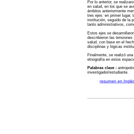
Por lo anterior, se realiza
en salud, en los que se av
ámbitos anteriormente men
tres ejes: en primer lugar,
institución, seguido de la p
tanto administrativos, como
Estos ejes se desarrollaron
describieron las tensiones 
salud, con base en el hech
disciplinas y lógicas instit
Finalmente, se realizó una 
etnografía en estos espaci
Palabras clave :
antropolo
investigador/estudiante.
·
resumen en Inglé