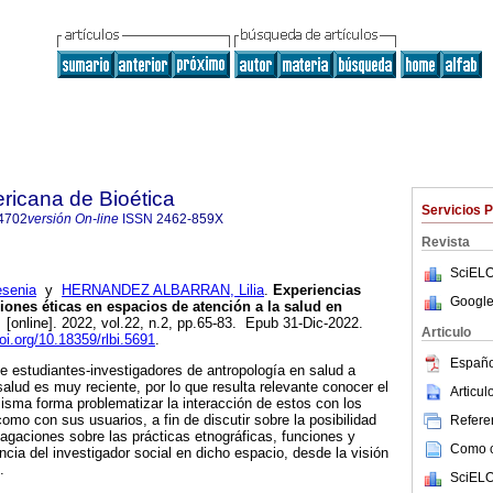
ricana de Bioética
Servicios 
4702
versión On-line
ISSN
2462-859X
Revista
SciELO
senia
y
HERNANDEZ ALBARRAN, Lilia
.
Experiencias
Google
iones éticas en espacios de atención a la salud en
.
[online]. 2022, vol.22, n.2, pp.65-83. Epub 31-Dic-2022.
Articulo
doi.org/10.18359/rlbi.5691
.
Españo
de estudiantes-investigadores de antropología en salud a
salud es muy reciente, por lo que resulta relevante conocer el
Articu
misma forma problematizar la interacción de estos con los
omo con sus usuarios, a fin de discutir sobre la posibilidad
Referen
dagaciones sobre las prácticas etnográficas, funciones y
Como ci
cia del investigador social en dicho espacio, desde la visión
.
SciELO