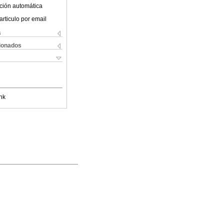
ción automática
articulo por email
s
cionados
nk