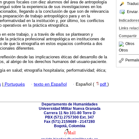
ron grupos focales con diez alumnos del área de antropología
Traduc
eriguó sobre la experiencia de sus investigaciones en los
cionados, llegando a la conclusión de que son de relevancia
Enviar 
 la preparación de trabajo antropológico para y en la
Indicadore
erformatividad en la institución y, por último, los conflictos
 operativos en la práctica etnográfica.
Links rela
 en este trabajo, y a través de ellos se plantearon y
Compartir
de la práctica profesional antropológica en instituciones de
o de que la etnografía en estos espacios confronta a dos
Otros
ucionales diferentes.
Otros
reflexión desde las implicaciones éticas del desarrollo de la
Permali
os, al abrigo de los derechos humanos del usuario-paciente.
gía en salud; etnografía hospitalaria; performatividad; ética;
s
|
Portugués
·
texto en Español
·
Español (
pdf
)
Departamento de Humanidades
Universidad Militar Nueva Granada
Carrera 11 No 101-80 Torre D
PBX (571) 2757300 Ext. 347
Fax (571) 2159689 - 2147280
Bogotá, Colombia