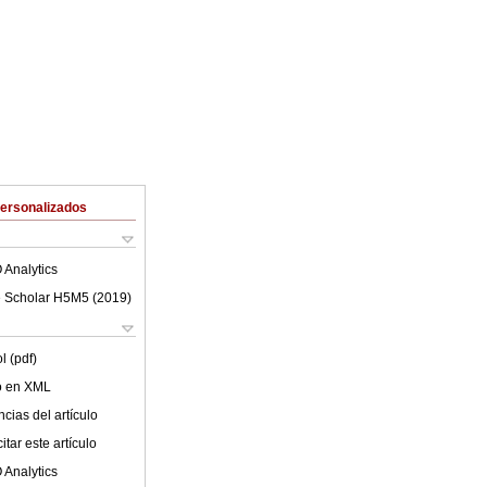
Personalizados
 Analytics
 Scholar H5M5 (
2019
)
l (pdf)
lo en XML
cias del artículo
tar este artículo
 Analytics