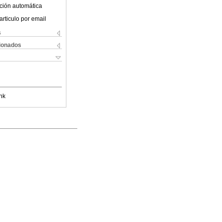
ción automática
articulo por email
s
cionados
nk