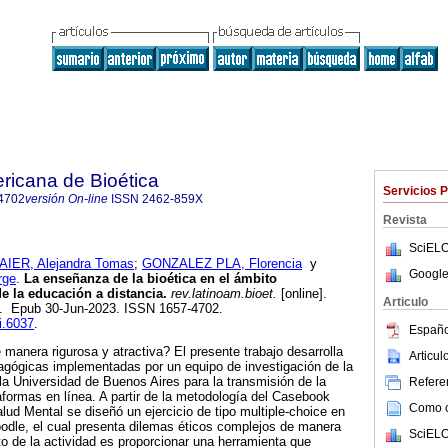
ricana de Bioética
Servicios 
4702
versión On-line
ISSN
2462-859X
Revista
SciELO
AIER, Alejandra Tomas
;
GONZALEZ PLA, Florencia
y
Google
rge
.
La enseñanza de la bioética en el ámbito
de la educación a distancia.
rev.latinoam.bioet.
[online].
Articulo
99. Epub 30-Jun-2023. ISSN 1657-4702.
bi.6037
.
Españo
manera rigurosa y atractiva? El presente trabajo desarrolla
Articu
agógicas implementadas por un equipo de investigación de la
la Universidad de Buenos Aires para la transmisión de la
Referen
aformas en línea. A partir de la metodología del Casebook
Como ci
lud Mental se diseñó un ejercicio de tipo multiple-choice en
odle, el cual presenta dilemas éticos complejos de manera
SciELO
ito de la actividad es proporcionar una herramienta que