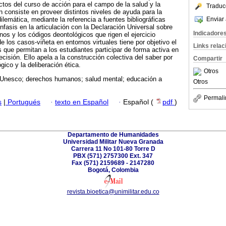
ctos del curso de acción para el campo de la salud y la
Traduc
ón consiste en proveer distintos niveles de ayuda para la
Enviar 
dilemática, mediante la referencia a fuentes bibliográficas
nfasis en la articulación con la Declaración Universal sobre
Indicadore
s y los códigos deontológicos que rigen el ejercicio
de los casos-viñeta en entornos virtuales tiene por objetivo el
Links rela
 que permitan a los estudiantes participar de forma activa en
cisión. Ello apela a la construcción colectiva del saber por
Compartir
gico y la deliberación ética.
Otros
; Unesco; derechos humanos; salud mental; educación a
Otros
Permali
s
|
Portugués
·
texto en Español
·
Español (
pdf
)
Departamento de Humanidades
Universidad Militar Nueva Granada
Carrera 11 No 101-80 Torre D
PBX (571) 2757300 Ext. 347
Fax (571) 2159689 - 2147280
Bogotá, Colombia
revista.bioetica@unimilitar.edu.co