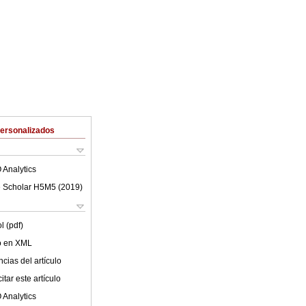
Personalizados
 Analytics
 Scholar H5M5 (
2019
)
l (pdf)
lo en XML
cias del artículo
tar este artículo
 Analytics