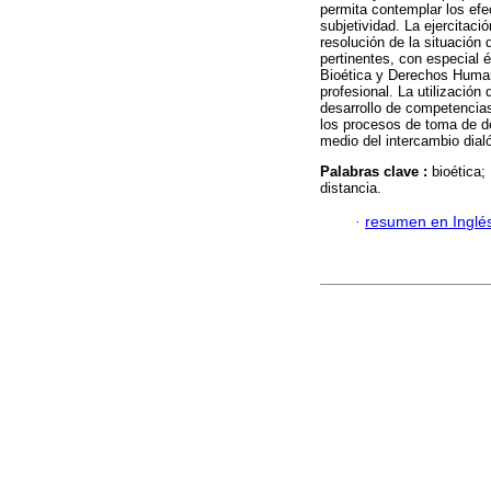
permita contemplar los efe
subjetividad. La ejercitaci
resolución de la situación 
pertinentes, con especial é
Bioética y Derechos Humano
profesional. La utilización 
desarrollo de competencias
los procesos de toma de de
medio del intercambio dialó
Palabras clave :
bioética
distancia.
·
resumen en Inglé