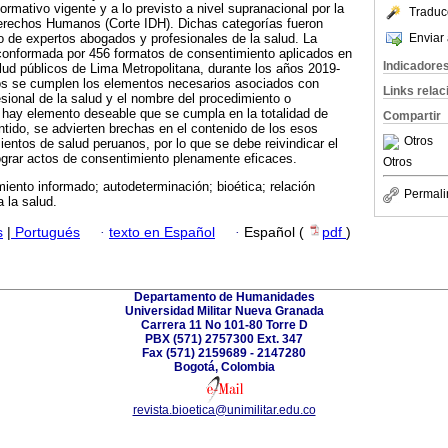
rmativo vigente y a lo previsto a nivel supranacional por la
Traduc
erechos Humanos (Corte IDH). Dichas categorías fueron
Enviar 
io de expertos abogados y profesionales de la salud. La
 conformada por 456 formatos de consentimiento aplicados en
Indicadore
lud públicos de Lima Metropolitana, durante los años 2019-
os se cumplen los elementos necesarios asociados con
Links rela
esional de la salud y el nombre del procedimiento o
o hay elemento deseable que se cumpla en la totalidad de
Compartir
tido, se advierten brechas en el contenido de los esos
Otros
ientos de salud peruanos, por lo que se debe reivindicar el
ograr actos de consentimiento plenamente eficaces.
Otros
iento informado; autodeterminación; bioética; relación
Permali
 la salud.
s
|
Portugués
·
texto en Español
·
Español (
pdf
)
Departamento de Humanidades
Universidad Militar Nueva Granada
Carrera 11 No 101-80 Torre D
PBX (571) 2757300 Ext. 347
Fax (571) 2159689 - 2147280
Bogotá, Colombia
revista.bioetica@unimilitar.edu.co