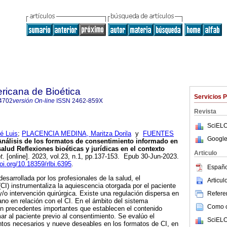
ricana de Bioética
Servicios 
4702
versión On-line
ISSN
2462-859X
Revista
SciELO
 Luis
;
PLACENCIA MEDINA, Maritza Dorila
y
FUENTES
Google
nálisis de los formatos de consentimiento informado en
alud Reflexiones bioéticas y jurídicas en el contexto
Articulo
t.
[online]. 2023, vol.23, n.1, pp.137-153. Epub 30-Jun-2023.
doi.org/10.18359/rlbi.6395
.
Españo
desarrollada por los profesionales de la salud, el
Articu
CI) instrumentaliza la aquiescencia otorgada por el paciente
y/o intervención quirúrgica. Existe una regulación dispersa en
Referen
ano en relación con el CI. En el ámbito del sistema
Como ci
en precedentes importantes que establecen el contenido
r al paciente previo al consentimiento. Se evalúo el
SciELO
tos necesarios y nueve deseables en los formatos de CI, en