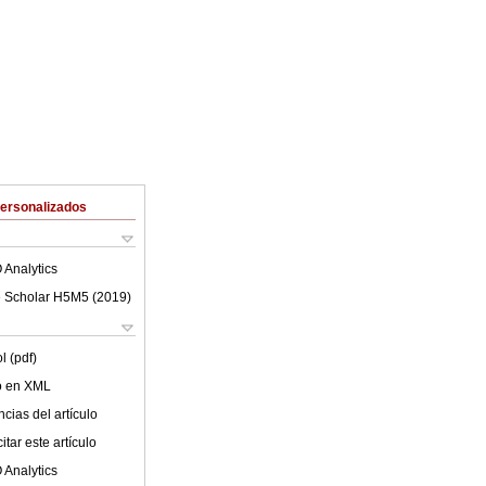
Personalizados
 Analytics
 Scholar H5M5 (
2019
)
l (pdf)
lo en XML
cias del artículo
tar este artículo
 Analytics