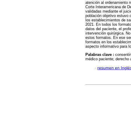
atención al ordenamiento no
Corte Interamericana de D
validadas mediante el juic
población objetivo estuvo
los establecimientos de sa
2021. En todos los format
datos del paciente, el prof
intervención quirúrgica. N
estos formatos. En ese sen
formatos en los establecim
aspecto informativo para l
Palabras clave :
consentim
médico paciente; derecho a
·
resumen en Inglé