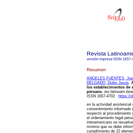
Revista Latinoame
versión impresa
ISSN
1657-
Resumen
ANGELES FUENTES, José
DELGADO, Duilio Jesús
.
A
los establecimientos de s
peruano.
rev.latinoam.bioe
ISSN 1657-4702.
https://
en la actividad asistencial 
consentimiento informado (
respecto al procedimiento 
el ordenamiento legal peru
interamericano se resuelv
mínimo que se debe informa
cumplimiento de 22 elemen