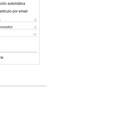
ción automática
articulo por email
s
cionados
nk