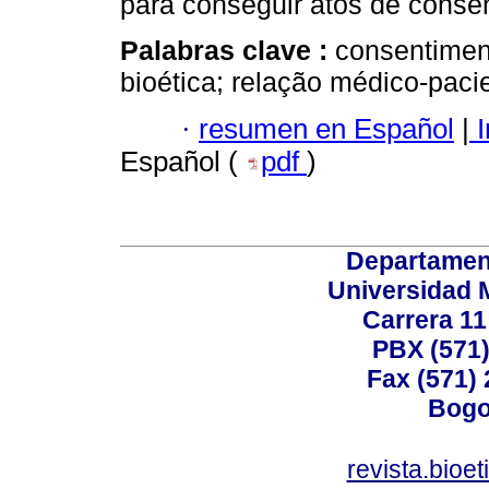
para conseguir atos de conse
Palabras clave :
consentimen
bioética; relação médico-pacie
·
resumen en Español
|
I
Español (
pdf
)
Departamen
Universidad 
Carrera 11
PBX (571)
Fax (571)
Bogo
revista.bioe