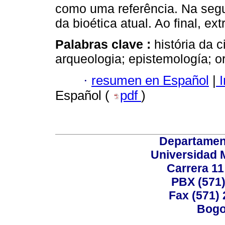
como uma referência. Na segu
da bioética atual. Ao final, 
Palabras clave :
história da c
arqueologia; epistemología; o
·
resumen en Español
|
I
Español (
pdf
)
Departamen
Universidad 
Carrera 11
PBX (571)
Fax (571)
Bogo