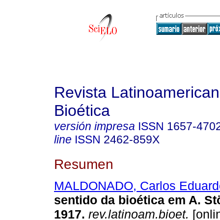
Revista Latinoamerica
Bioética
versión impresa
ISSN
1657-470
line
ISSN
2462-859X
Resumen
MALDONADO, Carlos Eduard
sentido da bioética em A. St
1917.
rev.latinoam.bioet.
[onli