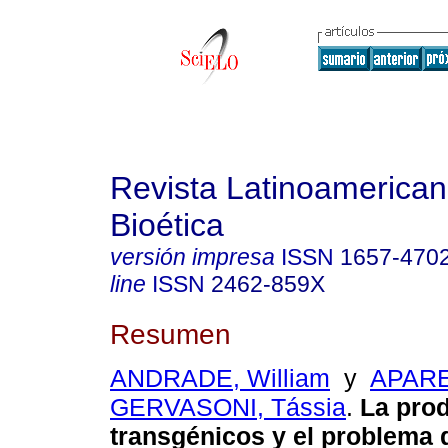
Revista Latinoamerica
Bioética
versión impresa
ISSN
1657-470
line
ISSN
2462-859X
Resumen
ANDRADE, William
y
APAR
GERVASONI, Tássia
.
La prod
transgénicos y el problema 