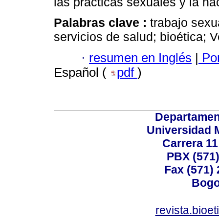
las prácticas sexuales y la na
Palabras clave :
trabajo sexu
servicios de salud; bioética; 
·
resumen en Inglés
|
Por
Español (
pdf
)
Departamen
Universidad 
Carrera 11
PBX (571)
Fax (571)
Bogo
revista.bioe