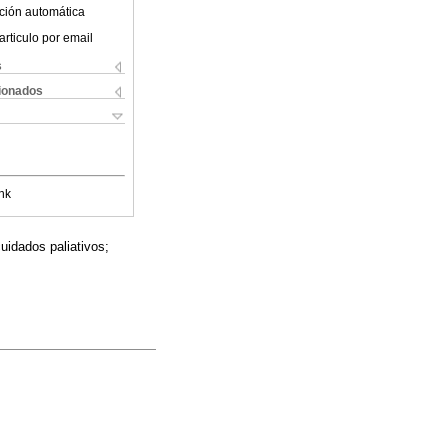
ción automática
articulo por email
s
cionados
nk
cuidados paliativos;