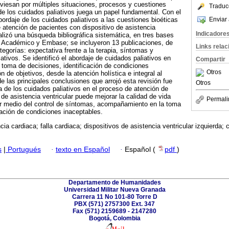
aviesan por múltiples situaciones, procesos y cuestiones
Traduc
de los cuidados paliativos juega un papel fundamental. Con el
Enviar 
bordaje de los cuidados paliativos a las cuestiones bioéticas
 atención de pacientes con dispositivo de asistencia
Indicadore
ealizó una búsqueda bibliográfica sistemática, en tres bases
 Académico y Embase; se incluyeron 13 publicaciones, de
Links rela
egorías: expectativa frente a la terapia, síntomas y
tivos. Se identificó el abordaje de cuidados paliativos en
Compartir
toma de decisiones, identificación de condiciones
Otros
 de objetivos, desde la atención holística e integral al
de las principales conclusiones que arrojó esta revisión fue
Otros
a de los cuidados paliativos en el proceso de atención de
de asistencia ventricular puede mejorar la calidad de vida
Permali
por medio del control de síntomas, acompañamiento en la toma
cación de condiciones inaceptables.
ncia cardiaca; falla cardiaca; dispositivos de asistencia ventricular izquierda; 
s
|
Portugués
·
texto en Español
·
Español (
pdf
)
Departamento de Humanidades
Universidad Militar Nueva Granada
Carrera 11 No 101-80 Torre D
PBX (571) 2757300 Ext. 347
Fax (571) 2159689 - 2147280
Bogotá, Colombia