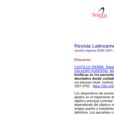
Revista Latinoame
versión impresa
ISSN
1657-
Resumen
CASTILLO SIERRA, Diana
SALAZAR QUINTERO, Ma
bioéticas en los paciente
abordados desde cuidados 
rev.latinoam.bioet.
[online]
1657-4702.
https://doi.org
Los dispositivos de asiste
aliados en el tratamiento 
objetivo principal control
dependiendo del objetivo 
terapia puente a trasplant
definitiva. Los pacientes c