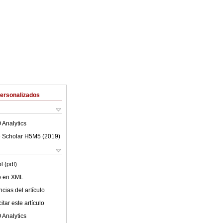
Personalizados
 Analytics
 Scholar H5M5 (
2019
)
l (pdf)
lo en XML
cias del artículo
tar este artículo
 Analytics