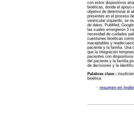
con estos dispositivos atr
bioéticas, donde el apoyo 
objetivo de determinar el a
presentes en el proceso de
ventricular izquierdo, se r
de datos, PubMed, Google
las cuales emergieron 3 cat
necesidad de cuidados palia
cuestiones bioéticas como 
inaceptables y readecuación
paciente y la familia. Una 
que la integración tempran
pacientes con dispositivos 
del paciente y la familia 
de decisiones y la identifi
Palabras clave :
insuficie
bioética.
·
resumen en Inglé