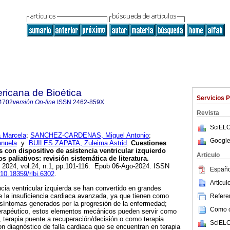
ricana de Bioética
Servicios 
4702
versión On-line
ISSN
2462-859X
Revista
SciELO
 Marcela
;
SANCHEZ-CARDENAS, Miguel Antonio
;
Google
nuela
y
BUILES ZAPATA, Zuleima Astrid
.
Cuestiones
s con dispositivo de asistencia ventricular izquierdo
Articulo
paliativos: revisión sistemática de literatura.
. 2024, vol.24, n.1, pp.101-116. Epub 06-Ago-2024. ISSN
Españo
/10.18359/rlbi.6302
.
Articu
ncia ventricular izquierda se han convertido en grandes
de la insuficiencia cardiaca avanzada, ya que tienen como
Referen
ar síntomas generados por la progresión de la enfermedad;
Como ci
terapéutico, estos elementos mecánicos pueden servir como
e, terapia puente a recuperación/decisión o como terapia
SciELO
on diagnóstico de falla cardiaca que se encuentran en terapia