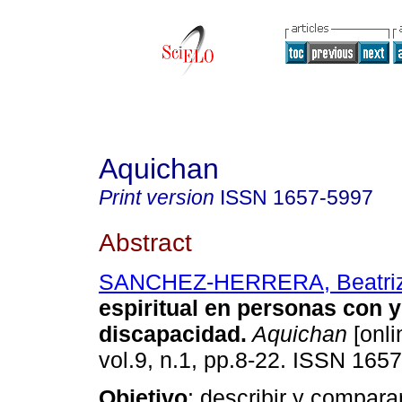
Aquichan
Print version
ISSN
1657-5997
Abstract
SANCHEZ-HERRERA, Beatri
espiritual en personas con y
discapacidad
.
Aquichan
[onli
vol.9, n.1, pp.8-22. ISSN 165
Objetivo
: describir y compara