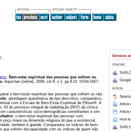
Services 
7
Journal
SciELO
riz
.
Bem-estar espiritual das pessoas que sofrem ou
Google
de
.
Aquichan
[online]. 2009, vol.9, n.1, pp.8-22. ISSN 1657-
Article
parar o bem-estar espiritual das pessoas que sofrem ou não
Spanis
odo
: abordagem quantitativa de tipo descritivo, comparativo,
iritual com a Escala de Bem-Estar Espiritual de Ellison®. A
Article
 43 do processo integral de reabilitação (RHT) da clínica
 com características sócio-demográficas semelhantes e sim
Article
ultados
: o bem-estar espiritual das pessoas com
How to 
 poço maior na dimensão religiosa do que a existencial.
idade, também é grande. Comparados os índices de bem-
SciELO
oas que sofrem discapacidade com os índices de quem não