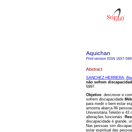
Aquichan
Print version
ISSN
1657-599
Abstract
SANCHEZ-HERRERA, Beat
não sofrem discapacida
5997.
Objetivo
: descrever e com
sofrem discapacidade
Mét
para medir o bem-estar esp
amostra abarca 86 pessoas:
Universitária Teletón e 43
alterações funcionais.
Res
discapacidade é grande, um
Nas pessoas sim discapac
estar espiritual das pess