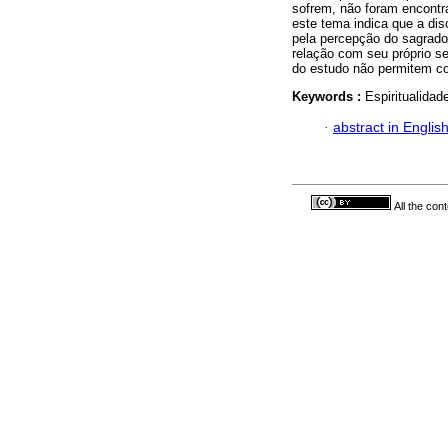
sofrem, não foram encontra
este tema indica que a dis
pela percepção do sagrado,
relação com seu próprio s
do estudo não permitem co
Keywords :
Espiritualidad
·
abstract in Englis
All the con