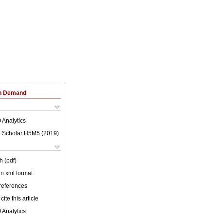
on Demand
 Analytics
 Scholar H5M5 (
2019
)
h (pdf)
 in xml format
 references
cite this article
 Analytics