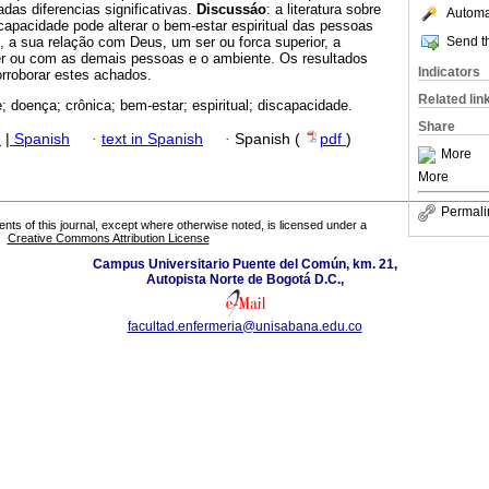
das diferencias significativas.
Discussáo
: a literatura sobre
Automat
capacidade pode alterar o bem-estar espiritual das pessoas
Send th
 a sua relação com Deus, um ser ou forca superior, a
er ou com as demais pessoas e o ambiente. Os resultados
Indicators
rroborar estes achados.
Related lin
e; doença; crônica; bem-estar; espiritual; discapacidade.
Share
h
|
Spanish
·
text in Spanish
·
Spanish (
pdf
)
More
More
Permali
tents of this journal, except where otherwise noted, is licensed under a
Creative Commons Attribution License
Campus Universitario Puente del Común, km. 21,
Autopista Norte de Bogotá D.C.,
facultad.enfermeria@unisabana.edu.co