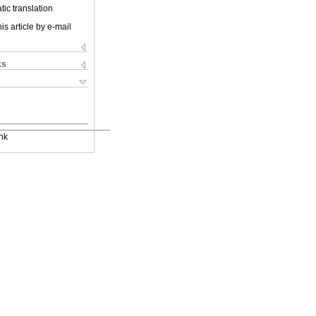
ic translation
is article by e-mail
ks
nk