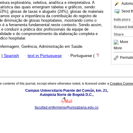
tura exploratória, seletiva, analítica e interpretativa. A
Automat
tatística das quais emergiram tabelas e gráficos, sendo:
Send th
3%); glosas de taxas e aluguéis (24%); glosas de materiais
amos expor a importância da contribuição do registro de
Indicators
e diminuição de glosas hospitalares, mostrando como o
m é a ferramenta fundamental neste contexto. Sendo assim,
Related lin
e conduzir a prática dos profissionais da equipe de
ilidade e do comprometimento da elaboração completa e
Share
ico hospitalar.
More
Enfermagem; Gerência; Administração em Saúde.
More
h
|
Spanish
·
text in Portuguese
·
Portuguese (
Permali
the contents of this journal, except where otherwise noted, is licensed under a
Creative Common
Campus Universitario Puente del Común, km. 21,
Autopista Norte de Bogotá D.C.,
facultad.enfermeria@unisabana.edu.co