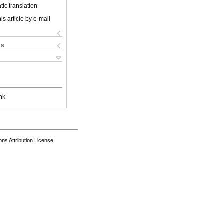
ic translation
is article by e-mail
ks
nk
s Attribution License