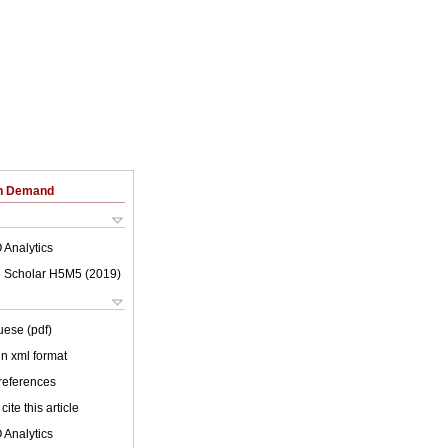
on Demand
 Analytics
 Scholar H5M5 (
2019
)
uese (pdf)
 in xml format
 references
cite this article
 Analytics