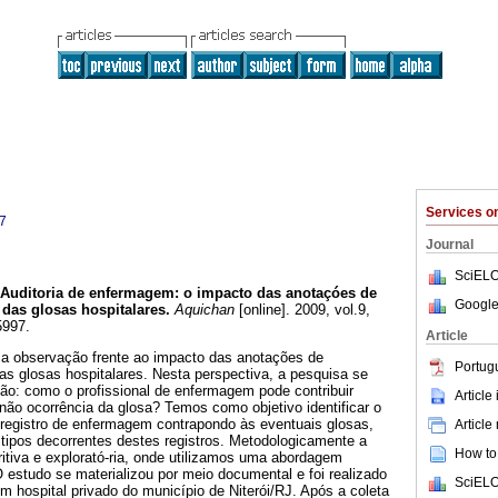
Services 
7
Journal
SciELO
Auditoria de enfermagem
:
o impacto das anotaçóes de
Google
das glosas hospitalares
.
Aquichan
[online]. 2009, vol.9,
5997.
Article
sa observação frente ao impacto das anotações de
Portug
s glosas hospitalares. Nesta perspectiva, a pesquisa se
tão: como o profissional de enfermagem pode contribuir
Article
 não ocorrência da glosa? Temos como objetivo identificar o
registro de enfermagem contrapondo às eventuais glosas,
Article
 tipos decorrentes destes registros. Metodologicamente a
How to 
critiva e explorató-ria, onde utilizamos uma abordagem
 O estudo se materializou por meio documental e foi realizado
SciELO
um hospital privado do município de Niterói/RJ. Após a coleta