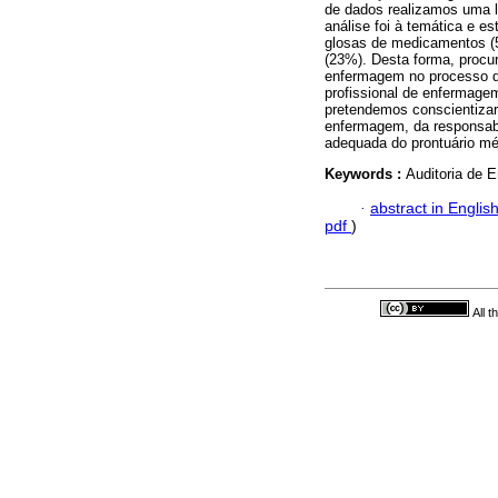
de dados realizamos uma lei
análise foi à temática e es
glosas de medicamentos (5
(23%). Desta forma, procur
enfermagem no processo d
profissional de enfermage
pretendemos conscientizar 
enfermagem, da responsab
adequada do prontuário méd
Keywords :
Auditoria de 
·
abstract in Englis
pdf
)
All 