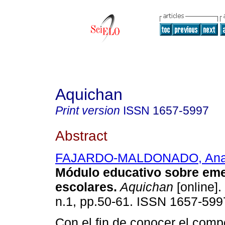
Aquichan
Print version
ISSN
1657-5997
Abstract
FAJARDO-MALDONADO, Ana
Módulo educativo sobre em
escolares
.
Aquichan
[online].
n.1, pp.50-61. ISSN 1657-599
Con el fin de conocer el comp