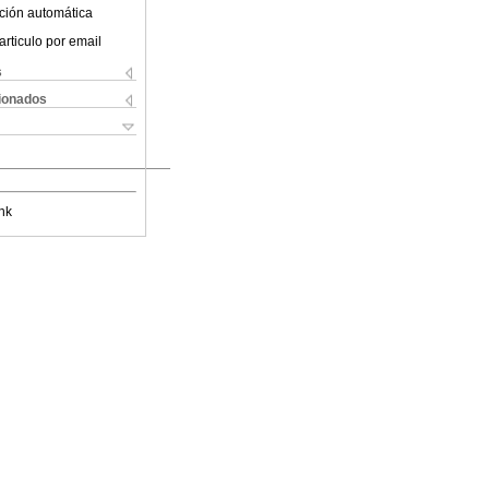
ción automática
articulo por email
s
cionados
nk