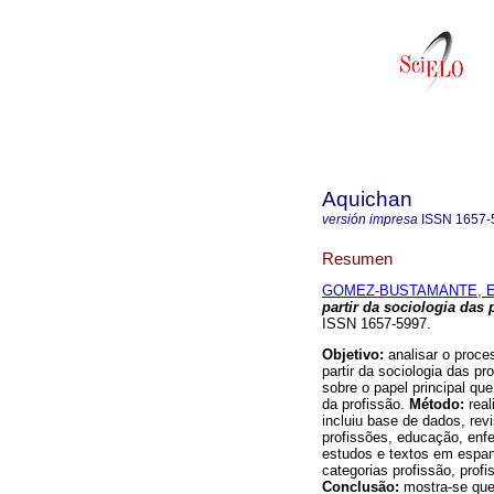
Aquichan
versión impresa
ISSN
1657-
Resumen
GOMEZ-BUSTAMANTE, Edn
partir da sociologia das 
ISSN 1657-5997.
Objetivo:
analisar o proc
partir da sociologia das p
sobre o papel principal que
da profissão.
Método:
rea
incluiu base de dados, revi
profissões, educação, enf
estudos e textos em espan
categorias profissão, prof
Conclusão:
mostra-se que