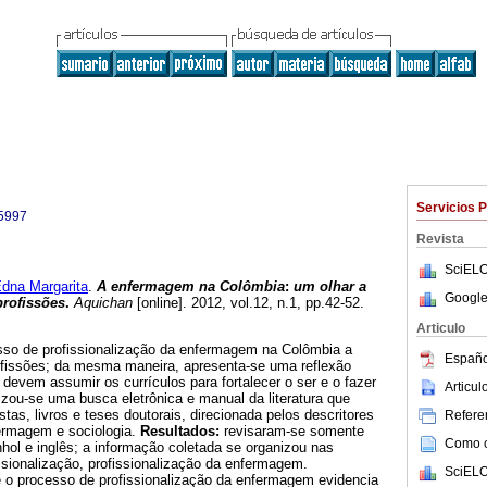
Servicios 
5997
Revista
SciELO
a Margarita
.
A enfermagem na Colômbia
:
um olhar a
Google
profissões
.
Aquichan
[online]. 2012, vol.12, n.1, pp.42-52.
Articulo
esso de profissionalização da enfermagem na Colômbia a
Españo
rofissões; da mesma maneira, apresenta-se uma reflexão
 devem assumir os currículos para fortalecer o ser e o fazer
Articu
lizou-se uma busca eletrônica e manual da literatura que
stas, livros e teses doutorais, direcionada pelos descritores
Referen
ermagem e sociologia.
Resultados:
revisaram-se somente
Como ci
hol e inglês; a informação coletada se organizou nas
issionalização, profissionalização da enfermagem.
SciELO
 o processo de profissionalização da enfermagem evidencia