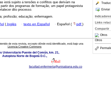
s está sujeito a tensões e conflitos que derivam na
Traduc
 partir dos programas de formação, um papel protagonista
Enviar 
rtalecer dito processo.
Indicadore
ia; profissão; educação; enfermagem.
Links rela
ñol
|
Inglés
·
texto en Español
·
Español (
pdf
)
Compartir
Otros
Otros
tenido de esta revista, excepto dónde está identificado, está bajo una
Licencia Creative Commons
Permali
 Universitario Puente del Común, km. 21,
Autopista Norte de Bogotá D.C.,
facultad.enfermeria@unisabana.edu.co