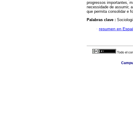
progressos importantes, ma
necessidade de assumir, a
que permita consolidar e fo
Palabras clave :
Sociolog
·
resumen en Espa
Todo el con
Campus