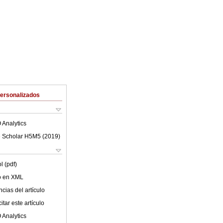
Personalizados
 Analytics
 Scholar H5M5 (
2019
)
l (pdf)
lo en XML
cias del artículo
tar este artículo
 Analytics