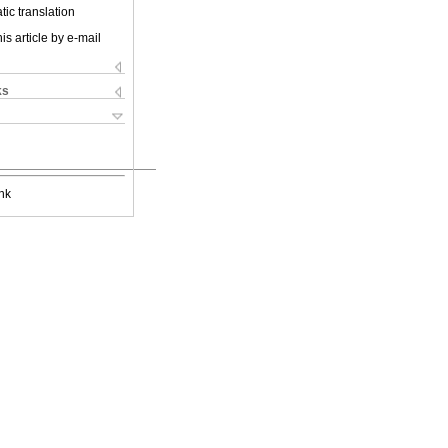
ic translation
is article by e-mail
ks
nk