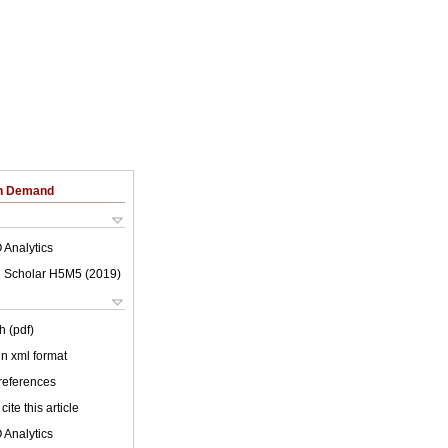
on Demand
 Analytics
 Scholar H5M5 (
2019
)
h (pdf)
 in xml format
 references
cite this article
 Analytics