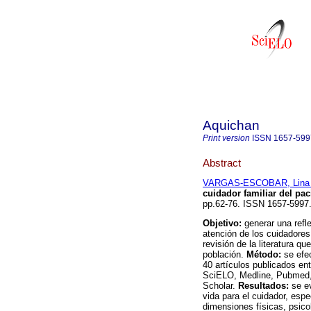
Aquichan
Print version
ISSN
1657-599
Abstract
VARGAS-ESCOBAR, Lina 
cuidador familiar del pa
pp.62-76. ISSN 1657-5997
Objetivo:
generar una refl
atención de los cuidadores
revisión de la literatura q
población.
Método:
se efe
40 artículos publicados en
SciELO, Medline, Pubmed, 
Scholar.
Resultados:
se e
vida para el cuidador, esp
dimensiones físicas, psico