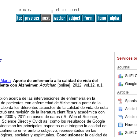
Services 
7
Journal
SciELO
María
.
Aporte de enfermería a la calidad de vida del
Google
ciente con Alzheimer
.
Aquichan
[online]. 2012, vol.12, n.1,
.
Article
exión acerca de las intervenciones de enfermería en la
Spanis
 de pacientes con enfermedad de Alzheimer a partir de la
ue aborda los diferentes aspectos de la calidad de vida de esta
Article
ctuó una revisión de la literatura científica y académica con
tre 2000 y 2011 en bases de datos (ISI Web of Science,
Article
Science Direct y Ovid) así como los resultados de Google
How to 
videncian los principales aspectos que integran la calidad de
ecialmente en el ámbito subjetivo, representados en las
SciELO
lógicas, sociales y espirituales.
Conclusiones:
la calidad de