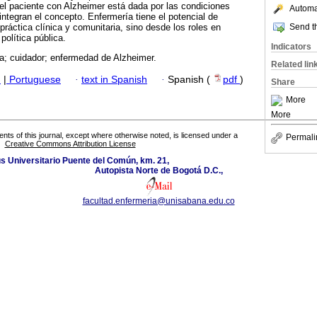
 del paciente con Alzheimer está dada por las condiciones
Automat
integran el concepto. Enfermería tiene el potencial de
Send th
 práctica clínica y comunitaria, sino desde los roles en
política pública.
Indicators
da; cuidador; enfermedad de Alzheimer.
Related lin
h
|
Portuguese
·
text in Spanish
·
Spanish (
pdf
)
Share
More
More
tents of this journal, except where otherwise noted, is licensed under a
Permali
Creative Commons Attribution License
 Universitario Puente del Común, km. 21,
Autopista Norte de Bogotá D.C.,
facultad.enfermeria@unisabana.edu.co