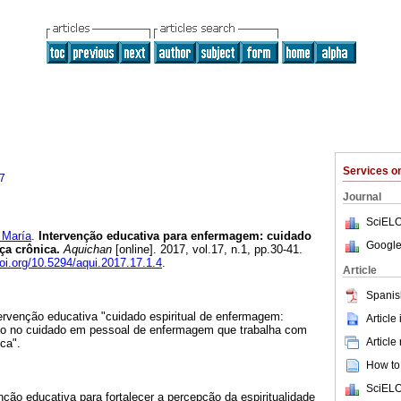
Services 
7
Journal
SciELO
María
.
Intervenção educativa para enfermagem: cuidado
Google
ça crônica.
Aquichan
[online]. 2017, vol.17, n.1, pp.30-41.
doi.org/10.5294/aqui.2017.17.1.4
.
Article
Spanis
ntervenção educativa "cuidado espiritual de enfermagem:
Article
no no cuidado em pessoal de enfermagem que trabalha com
Article
ca".
How to 
SciELO
ção educativa para fortalecer a percepção da espiritualidade