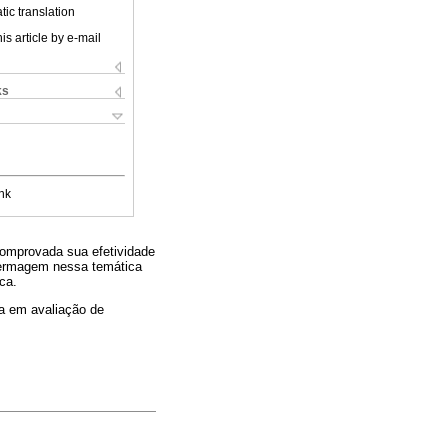
ic translation
is article by e-mail
ks
nk
 comprovada sua efetividade
nfermagem nessa temática
ca.
a em avaliação de