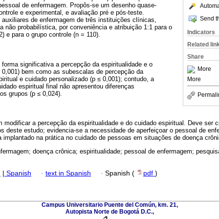
o pessoal de enfermagem. Propôs-se um desenho quase-
Automat
ntrole e experimental, e avaliação pré e pós-teste.
Send th
 auxiliares de enfermagem de três instituições clínicas,
não probabilística, por conveniência e atribuição 1:1 para o
Indicators
) e para o grupo controle (n = 110).
Related lin
Share
forma significativa a percepção da espiritualidade e o
More
p ≤ 0,001) bem como as subescalas de percepção da
piritual e cuidado personalizado (p ≤ 0,001); contudo, a
More
dado espiritual final não apresentou diferenças
os grupos (p ≤ 0,024).
Permali
em modificar a percepção da espiritualidade e do cuidado espiritual. Deve ser
os deste estudo; evidencia-se a necessidade de aperfeiçoar o pessoal de e
a implantado na prática no cuidado de pessoas em situações de doença crôni
fermagem; doença crônica; espiritualidade; pessoal de enfermagem; pesquis
h
|
Spanish
·
text in Spanish
·
Spanish (
pdf
)
Campus Universitario Puente del Común, km. 21,
Autopista Norte de Bogotá D.C.,