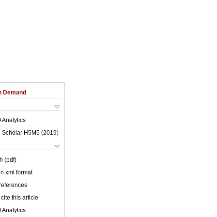
on Demand
 Analytics
 Scholar H5M5 (
2019
)
h (pdf)
 in xml format
 references
cite this article
 Analytics