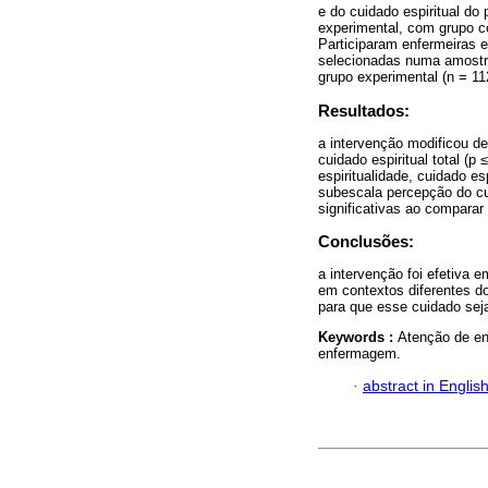
e do cuidado espiritual d
experimental, com grupo co
Participaram enfermeiras e
selecionadas numa amostra 
grupo experimental (n = 112
Resultados:
a intervenção modificou de 
cuidado espiritual total (
espiritualidade, cuidado es
subescala percepção do cui
significativas ao comparar 
Conclusões:
a intervenção foi efetiva 
em contextos diferentes d
para que esse cuidado sej
Keywords :
Atenção de en
enfermagem.
·
abstract in Englis