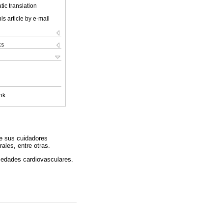
ic translation
is article by e-mail
ks
nk
de sus cuidadores
ales, entre otras.
medades cardiovasculares.