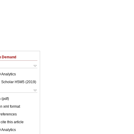
on Demand
 Analytics
 Scholar H5M5 (
2019
)
 (pdf)
 in xml format
 references
cite this article
 Analytics