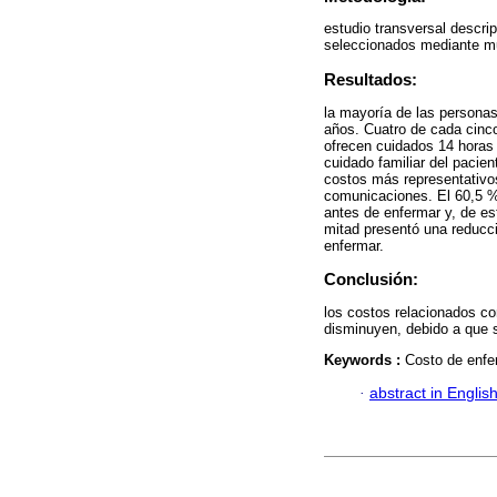
estudio transversal descri
seleccionados mediante mu
Resultados:
la mayoría de las persona
años. Cuatro de cada cinc
ofrecen cuidados 14 horas 
cuidado familiar del pacie
costos más representativos
comunicaciones. El 60,5 %
antes de enfermar y, de es
mitad presentó una reducc
enfermar.
Conclusión:
los costos relacionados co
disminuyen, debido a que s
Keywords :
Costo de enfe
·
abstract in Englis