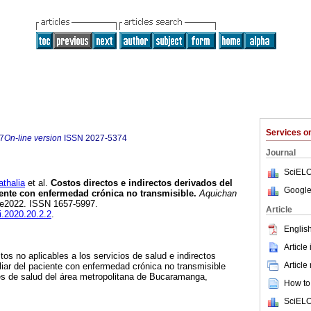
Services 
7
On-line version
ISSN
2027-5374
Journal
SciELO
thalia
et al.
Costos directos e indirectos derivados del
Google
iente con enfermedad crónica no transmisible.
Aquichan
2, e2022. ISSN 1657-5997.
Article
i.2020.20.2.2
.
English
Article
tos no aplicables a los servicios de salud e indirectos
Article
liar del paciente con enfermedad crónica no transmisible
es de salud del área metropolitana de Bucaramanga,
How to 
SciELO