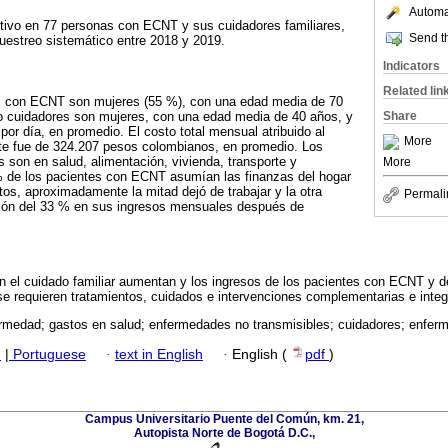
Automat
ptivo en 77 personas con ECNT y sus cuidadores familiares,
Send th
estreo sistemático entre 2018 y 2019.
Indicators
Related lin
s con ECNT son mujeres (55 %), con una edad media de 70
o cuidadores son mujeres, con una edad media de 40 años, y
Share
por día, en promedio. El costo total mensual atribuido al
More
nte fue de 324.207 pesos colombianos, en promedio. Los
 son en salud, alimentación, vivienda, transporte y
More
 de los pacientes con ECNT asumían las finanzas del hogar
tos, aproximadamente la mitad dejó de trabajar y la otra
Permali
ión del 33 % en sus ingresos mensuales después de
n el cuidado familiar aumentan y los ingresos de los pacientes con ECNT y 
e requieren tratamientos, cuidados e intervenciones complementarias e integr
rmedad; gastos en salud; enfermedades no transmisibles; cuidadores; enfer
h
|
Portuguese
·
text in English
·
English (
pdf
)
Campus Universitario Puente del Común, km. 21,
Autopista Norte de Bogotá D.C.,