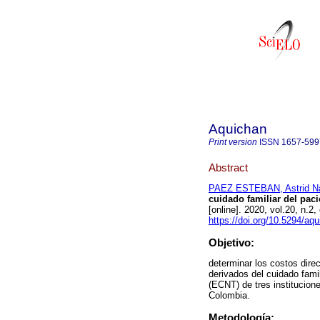
Aquichan
Print version
ISSN
1657-599
Abstract
PAEZ ESTEBAN, Astrid Na
cuidado familiar del pac
[online]. 2020, vol.20, n.
https://doi.org/10.5294/aqu
Objetivo:
determinar los costos direc
derivados del cuidado fami
(ECNT) de tres institucion
Colombia.
Metodología: