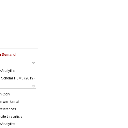
on Demand
 Analytics
 Scholar H5M5 (
2019
)
h (pdf)
 in xml format
 references
cite this article
 Analytics