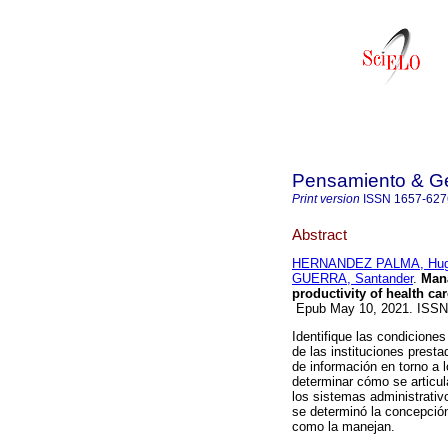
Pensamiento & Ge
Print version
ISSN
1657-627
Abstract
HERNANDEZ PALMA, Hug
GUERRA, Santander
.
Mana
productivity of health car
Epub May 10, 2021. ISSN
Identifique las condicione
de las instituciones presta
de información en torno a 
determinar cómo se articula
los sistemas administrativ
se determinó la concepción
como la manejan.