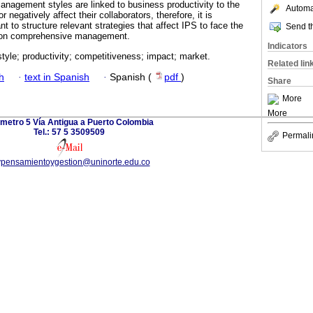
management styles are linked to business productivity to the
Automat
r negatively affect their collaborators, therefore, it is
nt to structure relevant strategies that affect IPS to face the
Send th
 on comprehensive management.
Indicators
yle; productivity; competitiveness; impact; market.
Related lin
h
·
text in Spanish
·
Spanish (
pdf
)
Share
More
More
ómetro 5 Vía Antigua a Puerto Colombia
Tel.: 57 5 3509509
Permali
vpensamientoygestion@uninorte.edu.co