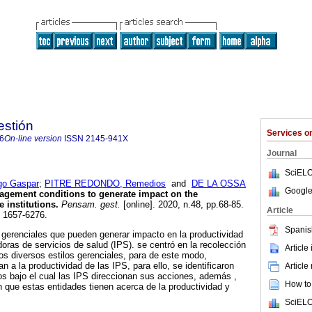
stión
Services 
6
On-line version
ISSN
2145-941X
Journal
SciELO
o Gaspar
;
PITRE REDONDO, Remedios
and
DE LA OSSA
Google
gement conditions to generate impact on the
e institutions.
Pensam. gest.
[online]. 2020, n.48, pp.68-85.
Article
 1657-6276.
Spanis
s gerenciales que pueden generar impacto en la productividad
doras de servicios de salud (IPS). se centró en la recolección
Article
los diversos estilos gerenciales, para de este modo,
n a la productividad de las IPS, para ello, se identificaron
Article
os bajo el cual las IPS direccionan sus acciones, además ,
How to 
 que estas entidades tienen acerca de la productividad y
SciELO