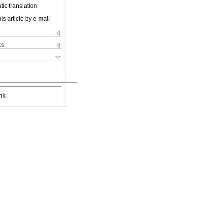
ic translation
is article by e-mail
ks
nk