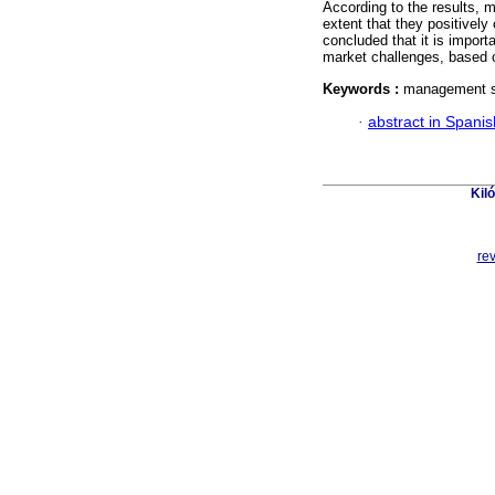
According to the results, 
extent that they positively o
concluded that it is importa
market challenges, based
Keywords :
management st
·
abstract in Spanis
Kil
re