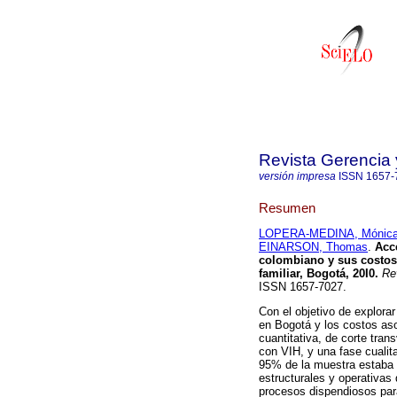
Revista Gerencia 
versión impresa
ISSN
1657-
Resumen
LOPERA-MEDINA, Mónica
EINARSON, Thomas
.
Acc
colombiano y sus costos 
familiar, Bogotá, 20I0
.
Rev
ISSN 1657-7027.
Con el objetivo de explorar
en Bogotá y los costos aso
cuantitativa, de corte tra
con VIH, y una fase cualit
95% de la muestra estaba 
estructurales y operativas 
procesos dispendiosos para