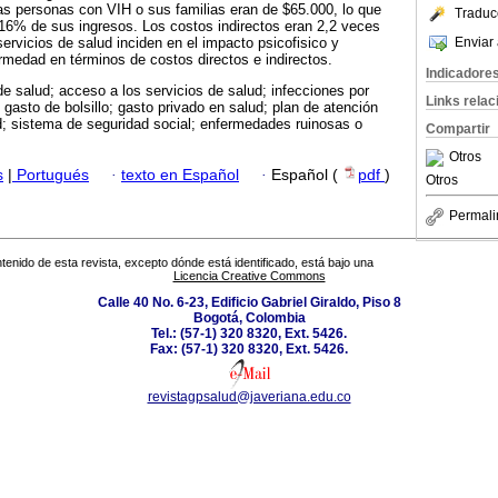
s personas con VIH o sus familias eran de $65.000, lo que
Traduc
l 16% de sus ingresos. Los costos indirectos eran 2,2 veces
Enviar 
ervicios de salud inciden en el impacto psicofisico y
medad en términos de costos directos e indirectos.
Indicadore
e salud; acceso a los servicios de salud; infecciones por
Links rela
gasto de bolsillo; gasto privado en salud; plan de atención
d; sistema de seguridad social; enfermedades ruinosas o
Compartir
Otros
s
|
Portugués
·
texto en Español
·
Español (
pdf
)
Otros
Permali
tenido de esta revista, excepto dónde está identificado, está bajo una
Licencia Creative Commons
Calle 40 No. 6-23, Edificio Gabriel Giraldo, Piso 8
Bogotá, Colombia
Tel.: (57-1) 320 8320, Ext. 5426.
Fax: (57-1) 320 8320, Ext. 5426.
revistagpsalud@javeriana.edu.co