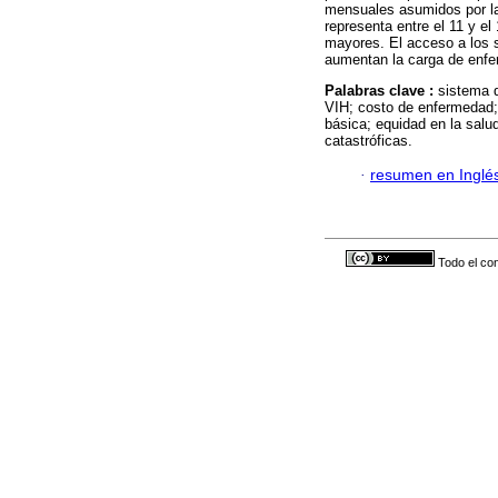
mensuales asumidos por la
representa entre el 11 y e
mayores. El acceso a los s
aumentan la carga de enfer
Palabras clave :
sistema d
VIH; costo de enfermedad; 
básica; equidad en la salu
catastróficas.
·
resumen en Inglé
Todo el con