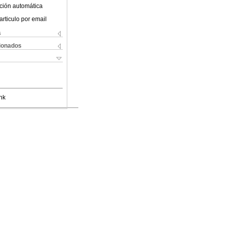
ción automática
articulo por email
s
cionados
nk