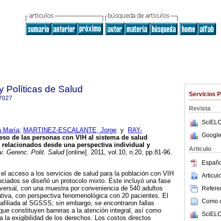
y Políticas de Salud
Servicios 
7027
Revista
SciELO
 María
;
MARTINEZ-ESCALANTE, Jorge
y
RAY-
Google
eso de las personas con VIH al sistema de salud
relacionados desde una perspectiva individual y
Articulo
. Gerenc. Polit. Salud
[online]. 2011, vol.10, n.20, pp.81-96.
Españo
 el acceso a los servicios de salud para la población con VIH
Articu
ciados se diseñó un protocolo mixto. Éste incluyó una fase
nsversal, con una muestra por conveniencia de 540 adultos
Referen
ativa, con perspectiva fenomenológica con 20 pacientes. El
Como ci
afiliada al SGSSS; sin embargo, se encontraron fallas
que constituyen barreras a la atención integral, así como
SciELO
 la exigibilidad de los derechos. Los costos directos