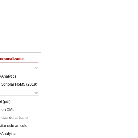
Personalizados
 Analytics
 Scholar H5M5 (
2019
)
l (pdf)
lo en XML
cias del artículo
tar este artículo
 Analytics