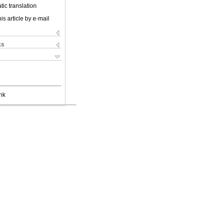
ic translation
is article by e-mail
ks
nk