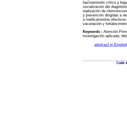
hacinamiento crítico y baj
socialización del diagnósti
realización de intervenci
y prevención dirigidas a re
a medicamentos efectivos 
vacunación y fortalecimient
Keywords :
Atención Prima
investigación aplicada; de
·
abstract in Englis
Calle 4