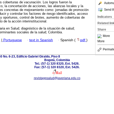
as coberturas de vacunación. Los logros fueron la
Automat
co, la concertación de acciones, las alianzas locales y la
Send th
ones concretas de mejoramiento como: jornadas de promoción
ducir y controlar los factores de riesgo identificados, acceso
Indicators
y oportunos, control de brotes, aumento de coberturas de
o de la acción interinstitucional.
Related lin
ria en Salud; diagnóstico de la situación de salud;
Share
terminantes sociales de la salud; Colombia.
More
h
|
Portuguese
·
text in Spanish
·
Spanish (
pdf
)
More
Permali
0 No. 6-23, Edificio Gabriel Giraldo, Piso 8
Bogotá, Colombia
Tel.: (57-1) 320 8320, Ext. 5426.
Fax: (57-1) 320 8320, Ext. 5426.
revistagpsalud@javeriana.edu.co