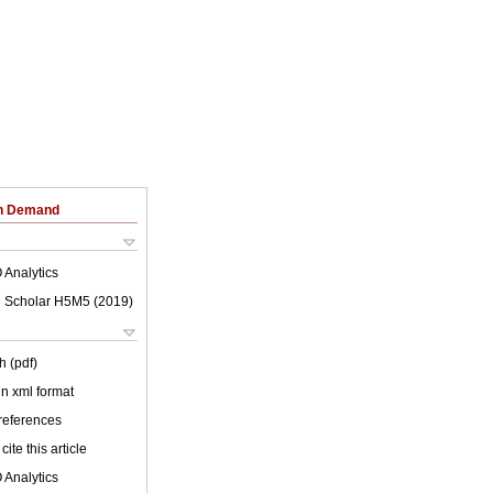
on Demand
 Analytics
 Scholar H5M5 (
2019
)
h (pdf)
 in xml format
 references
cite this article
 Analytics