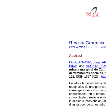
Revista Gerencia 
Print version
ISSN
1657-702
Abstract
HOLGUIN-RUIZ, Jorge
;
AR
Edwin
and
ACOSTA-RAMI
urbana marginal de Cali
determinantes sociales
.
R
122. ISSN 1657-7027.
htt
Debido a la persistencia d
marginales de una gran urb
investigación-acción con p
comunitarios, en el marco 
como objetivo realizar el 
la acción o intervención, 
diagnóstico fue un estudio 