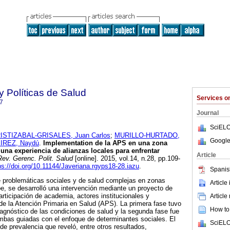
y Políticas de Salud
Services 
7
Journal
SciELO
ISTIZABAL-GRISALES, Juan Carlos
;
MURILLO-HURTADO,
Google
REZ, Naydú
.
Implementation de la APS en una zona
:
una experiencia de alianzas locales para enfrentar
Article
ev. Gerenc. Polit. Salud
[online]. 2015, vol.14, n.28, pp.109-
ps://doi.org/10.11144/Javeriana.rgyps18-28.iazu
.
Spanis
e problemáticas sociales y de salud complejas en zonas
Article
e, se desarrolló una intervención mediante un proyecto de
articipación de academia, actores institucionales y
Article
de la Atención Primaria en Salud (APS). La primera fase tuvo
How to 
diagnóstico de las condiciones de salud y la segunda fase fue
ambas guiadas con el enfoque de determinantes sociales. El
SciELO
de prevalencia que reveló, entre otros resultados,