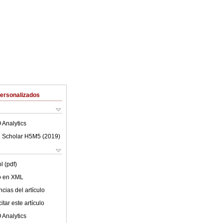
Personalizados
 Analytics
 Scholar H5M5 (
2019
)
l (pdf)
lo en XML
cias del artículo
tar este artículo
 Analytics