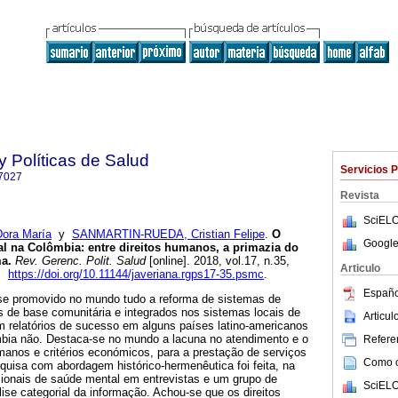
y Políticas de Salud
Servicios 
7027
Revista
SciELO
ra María
y
SANMARTIN-RUEDA, Cristian Felipe
.
O
Google
l na Colômbia: entre direitos humanos, a primazia do
ma.
Rev. Gerenc. Polit. Salud
[online]. 2018, vol.17, n.35,
Articulo
7.
https://doi.org/10.11144/javeriana.rgps17-35.psmc
.
Españo
se promovido no mundo tudo a reforma de sistemas de
s de base comunitária e integrados nos sistemas locais de
Articu
m relatórios de sucesso em alguns países latino-americanos
bia não. Destaca-se no mundo a lacuna no atendimento e o
Referen
umanos e critérios económicos, para a prestação de serviços
Como ci
uisa com abordagem histórico-hermenêutica foi feita, na
sionais de saúde mental em entrevistas e um grupo de
SciELO
lise categorial da informação. Achou-se que os direitos