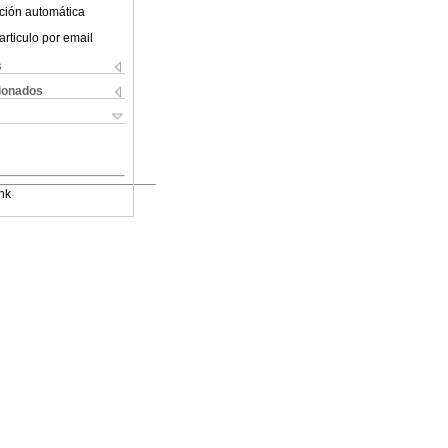
ción automática
articulo por email
s
cionados
nk