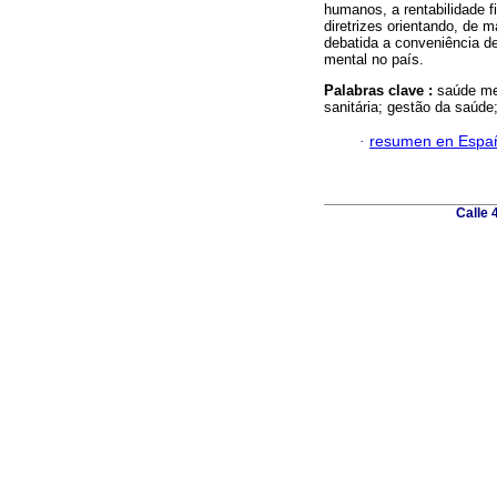
humanos, a rentabilidade f
diretrizes orientando, de 
debatida a conveniência de 
mental no país.
Palabras clave :
saúde men
sanitária; gestão da saúde
·
resumen en Espa
Calle 4