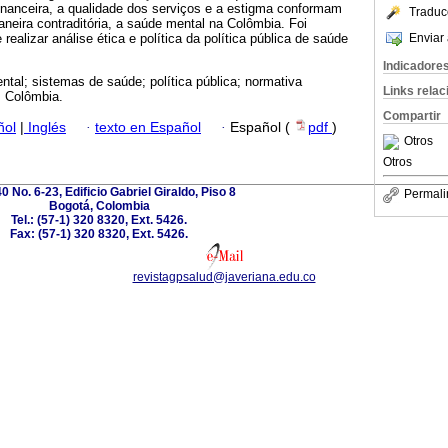
inanceira, a qualidade dos serviços e a estigma conformam
Traduc
maneira contraditória, a saúde mental na Colômbia. Foi
Enviar 
realizar análise ética e política da política pública de saúde
Indicadore
tal; sistemas de saúde; política pública; normativa
Links rela
; Colômbia.
Compartir
ñol
|
Inglés
·
texto en Español
·
Español (
pdf
)
Otros
Otros
0 No. 6-23, Edificio Gabriel Giraldo, Piso 8
Permali
Bogotá, Colombia
Tel.: (57-1) 320 8320, Ext. 5426.
Fax: (57-1) 320 8320, Ext. 5426.
revistagpsalud@javeriana.edu.co