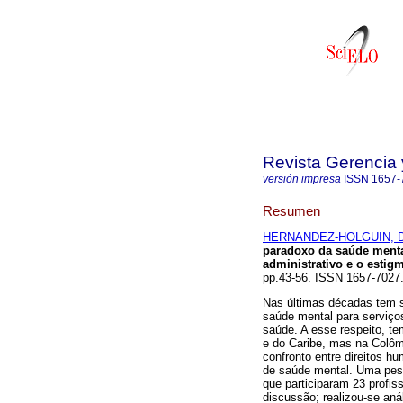
Revista Gerencia 
versión impresa
ISSN
1657-
Resumen
HERNANDEZ-HOLGUIN, Do
paradoxo da saúde menta
administrativo e o estig
pp.43-56. ISSN 1657-702
Nas últimas décadas tem 
saúde mental para serviço
saúde. A esse respeito, te
e do Caribe, mas na Colôm
confronto entre direitos h
de saúde mental. Uma pesq
que participaram 23 profis
discussão; realizou-se aná