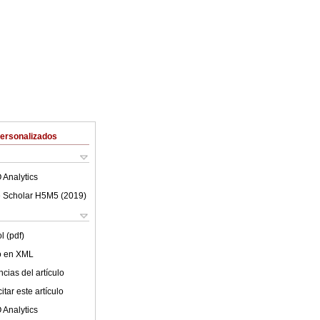
Personalizados
 Analytics
 Scholar H5M5 (
2019
)
l (pdf)
lo en XML
cias del artículo
tar este artículo
 Analytics