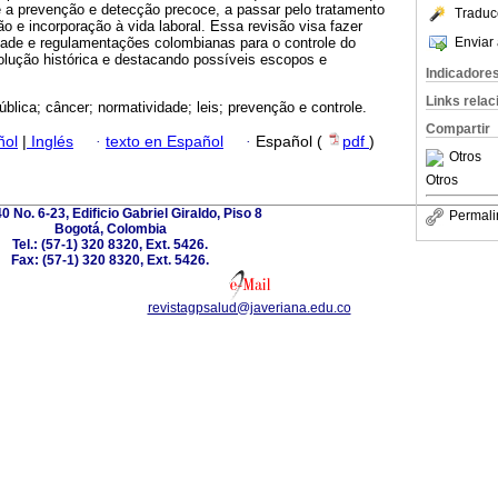
e a prevenção e detecção precoce, a passar pelo tratamento
Traduc
ão e incorporação à vida laboral. Essa revisão visa fazer
Enviar 
ade e regulamentações colombianas para o controle do
olução histórica e destacando possíveis escopos e
Indicadore
Links rela
pública; câncer; normatividade; leis; prevenção e controle.
Compartir
ñol
|
Inglés
·
texto en Español
·
Español (
pdf
)
Otros
Otros
0 No. 6-23, Edificio Gabriel Giraldo, Piso 8
Permali
Bogotá, Colombia
Tel.: (57-1) 320 8320, Ext. 5426.
Fax: (57-1) 320 8320, Ext. 5426.
revistagpsalud@javeriana.edu.co