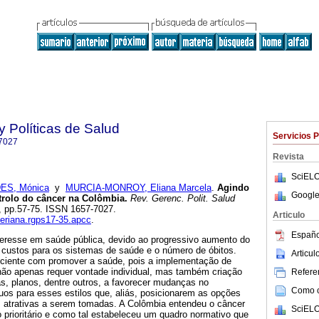
y Políticas de Salud
Servicios 
7027
Revista
SciELO
ES, Mónica
y
MURCIA-MONROY, Eliana Marcela
.
Agindo
Google
trolo do câncer na Colômbia.
Rev. Gerenc. Polit. Salud
35, pp.57-75. ISSN 1657-7027.
Articulo
averiana.rgps17-35.apcc
.
Españo
eresse em saúde pública, devido ao progressivo aumento do
 custos para os sistemas de saúde e o número de óbitos.
Articu
uficiente com promover a saúde, pois a implementação de
 não apenas requer vontade individual, mas também criação
Referen
mas, planos, dentre outros, a favorecer mudanças no
Como ci
os para esses estilos que, aliás, posicionarem as opções
s atrativas a serem tomadas. A Colômbia entendeu o câncer
SciELO
prioritário e como tal estabeleceu um quadro normativo que