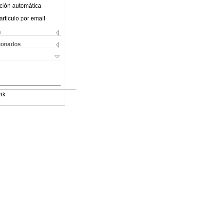
ción automática
articulo por email
s
cionados
nk