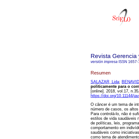
Revista Gerencia 
versión impresa
ISSN
1657-
Resumen
SALAZAR, Lida
;
BENAVID
politicamente para o con
[online]. 2018, vol.17, n.
https://doi.org/10.11144/j
O câncer é um tema de int
número de casos, os altos
Para controlá-lo, não é s
estilos de vida saudáveis
de políticas, leis, progra
comportamento em indivídu
saudáveis como iniciativa
como tema de atendimento 