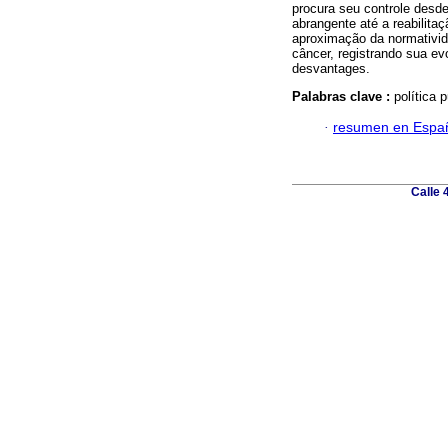
procura seu controle desd
abrangente até a reabilitaç
aproximação da normativid
câncer, registrando sua ev
desvantages.
Palabras clave :
política 
·
resumen en Espa
Calle 4