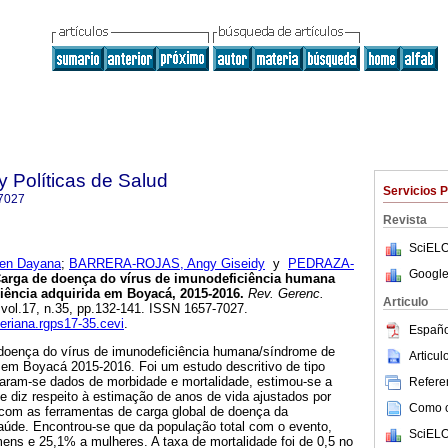
y Políticas de Salud
Servicios 
7027
Revista
SciELO
en Dayana
;
BARRERA-ROJAS, Angy Giseidy
y
PEDRAZA-
Google
arga de doença do vírus de imunodeficiência humana
iência adquirida em Boyacá, 2015-2016.
Rev. Gerenc.
Articulo
, vol.17, n.35, pp.132-141. ISSN 1657-7027.
veriana.rgps17-35.cevi
.
Españo
doença do vírus de imunodeficiência humana/síndrome de
Articu
a em Boyacá 2015-2016. Foi um estudo descritivo de tipo
egaram-se dados de morbidade e mortalidade, estimou-se a
Referen
e diz respeito à estimação de anos de vida ajustados por
Como ci
 com as ferramentas de carga global de doença da
úde. Encontrou-se que da população total com o evento,
SciELO
ns e 25,1% a mulheres. A taxa de mortalidade foi de 0,5 no