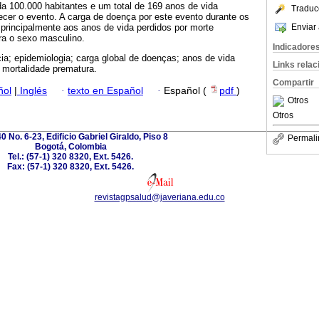
a 100.000 habitantes e um total de 169 anos de vida
Traduc
ecer o evento. A carga de doença por este evento durante os
Enviar 
principalmente aos anos de vida perdidos por morte
ra o sexo masculino.
Indicadore
ia; epidemiologia; carga global de doenças; anos de vida
Links rela
 mortalidade prematura.
Compartir
ñol
|
Inglés
·
texto en Español
·
Español (
pdf
)
Otros
Otros
0 No. 6-23, Edificio Gabriel Giraldo, Piso 8
Permali
Bogotá, Colombia
Tel.: (57-1) 320 8320, Ext. 5426.
Fax: (57-1) 320 8320, Ext. 5426.
revistagpsalud@javeriana.edu.co