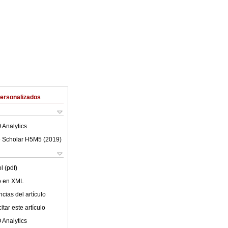
Personalizados
 Analytics
 Scholar H5M5 (
2019
)
l (pdf)
lo en XML
cias del artículo
tar este artículo
 Analytics