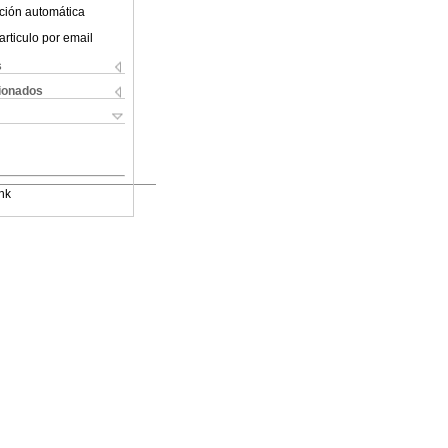
ción automática
articulo por email
s
cionados
nk