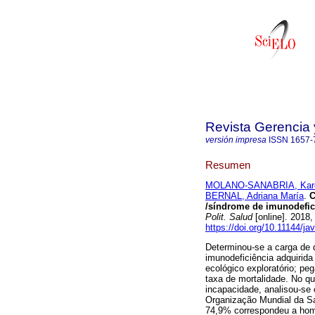
Revista Gerencia 
versión impresa
ISSN
1657-
Resumen
MOLANO-SANABRIA, Kar
BERNAL, Adriana María
.
C
/síndrome de imunodefic
Polit. Salud
[online]. 2018
https://doi.org/10.11144/ja
Determinou-se a carga de 
imunodeficiência adquirid
ecológico exploratório; p
taxa de mortalidade. No qu
incapacidade, analisou-se
Organização Mundial da Sa
74,9% correspondeu a home