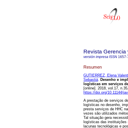
Revista Gerencia 
versión impresa
ISSN
1657-
Resumen
GUTIERREZ, Elena Valent
Sebastiá
.
Desenho e impl
logísticas em serviços d
[online]. 2018, vol.17, n.
https://doi.org/10.11144/j
A prestação de serviços d
logísticas no desenho, imp
presta serviços de HHC na
vezes são utilizados métod
Tal situação gera necessid
logísticas das instituiçõe
lacunas tecnológicas e po