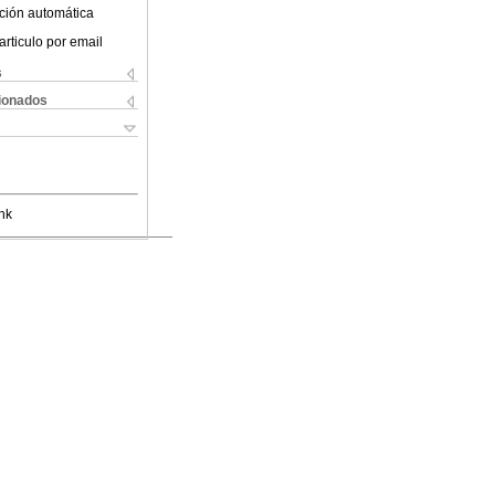
ción automática
articulo por email
s
cionados
nk