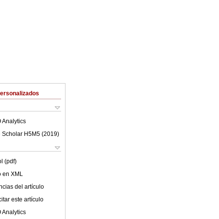
Personalizados
 Analytics
 Scholar H5M5 (
2019
)
l (pdf)
lo en XML
cias del artículo
tar este artículo
 Analytics