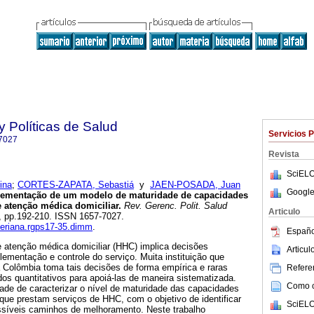
y Políticas de Salud
Servicios 
7027
Revista
SciELO
ina
;
CORTES-ZAPATA, Sebastiá
y
JAEN-POSADA, Juan
Google
ementação de um modelo de maturidade de capacidades
e atenção médica domiciliar.
Rev. Gerenc. Polit. Salud
Articulo
35, pp.192-210. ISSN 1657-7027.
averiana.rgps17-35.dimm
.
Españo
e atenção médica domiciliar (HHC) implica decisões
Articu
lementação e controle do serviço. Muita instituição que
 Colômbia toma tais decisões de forma empírica e raras
Referen
os quantitativos para apoiá-las de maneira sistematizada.
Como ci
ade de caracterizar o nível de maturidade das capacidades
s que prestam serviços de HHC, com o objetivo de identificar
SciELO
ssíveis caminhos de melhoramento. Neste trabalho