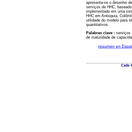
apresenta-se o desenho d
serviços de HHC, baseado 
implementado em uma insti
HHC em Antioquia, Colômbi
utilidade do modelo para i
quantitativos.
Palabras clave :
serviços
de maturidade de capacid
·
resumen en Espa
Calle 4