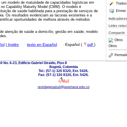
e um modelo de maturidade de capacidades logísticas em
Traduc
no Capability Maturity Model (CMM). O modelo é
Enviar 
tuição de saúde habilitada para a prestação de serviços de
a. Os resultados evidenciam as lacunas existentes e a
Indicadore
dentificar oportunidades de melhora através de métodos
Links rela
 de atenção de saúde a domicílio; gestão em saúde; modelo
Compartir
ades.
Otros
ñol
|
Inglés
·
texto en Español
·
Español (
pdf
)
Otros
Permali
0 No. 6-23, Edificio Gabriel Giraldo, Piso 8
Bogotá, Colombia
Tel.: (57-1) 320 8320, Ext. 5426.
Fax: (57-1) 320 8320, Ext. 5426.
revistagpsalud@javeriana.edu.co